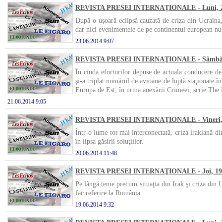
REVISTA PRESEI INTERNAŢIONALE - Luni, 23
După o uşoară eclipsă cauzată de criza din Ucraina,
dar nici evenimentele de pe continentul european nu p
23.06.2014 9:07
REVISTA PRESEI INTERNAŢIONALE - Sâmbătă,
În ciuda eforturilor depuse de actuala conducere de 
şi-a triplat numărul de avioane de luptă staţionate în
Europa de Est, în urma anexării Crimeei, scrie The
21.06.2014 9:05
REVISTA PRESEI INTERNAŢIONALE - Vineri, 2
Într-o lume tot mai interconectată, criza irakiană di
în lipsa găsirii soluţiilor.
20.06.2014 11:48
REVISTA PRESEI INTERNAŢIONALE - Joi, 19 
Pe lângă teme precum situaţia din Irak şi criza din U
fac referire la România.
19.06.2014 9:32