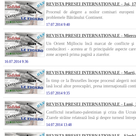
REVISTA PRESEI INTERNAŢIONALE - Joi, 17 i
Procesul de alegere a noilor comisari europeni r
problemele Bătrânului Continent.
17.07.2014 9:40
REVISTA PRESEI INTERNAŢIONALE - Miercuri,
Un Orient Mijllociu încă marcat de conflicte şi
conducători - acestea ar fi principalele aspecte car
zone acoperă prima pagină a ziarelor.
16.07.2014 9:36
REVISTA PRESEI INTERNAŢIONALE - Marti, 15
În timp ce la Bruxelles începe procesul alegerii no
lasă locul altor preocupări, presa internaţională cont
15.07.2014 9:35
REVISTA PRESEI INTERNAŢIONALE - Luni, 14
Conflictul israeliano-palestinian şi criza din Ucra
Ziarele străine relatează însă şi despre turneul între
14.07.2014 13:48
REVISTA PRESEI INTERNAŢIONALE - Sâmbătă,