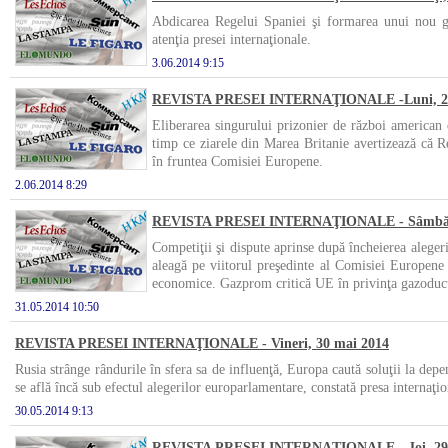
Abdicarea Regelui Spaniei şi formarea unui nou gu
atenţia presei internaţionale.
3.06.2014 9:15
REVISTA PRESEI INTERNAŢIONALE -Luni, 2 i
Eliberarea singurului prizonier de război american d
timp ce ziarele din Marea Britanie avertizează că
în fruntea Comisiei Europene.
2.06.2014 8:29
REVISTA PRESEI INTERNAŢIONALE - Sâmbătă
Competiţii şi dispute aprinse după încheierea alege
aleagă pe viitorul preşedinte al Comisiei Europene 
economice. Gazprom critică UE în privinţa gazoduc
31.05.2014 10:50
REVISTA PRESEI INTERNAŢIONALE - Vineri, 30 mai 2014
Rusia strânge rândurile în sfera sa de influenţă, Europa caută soluţii la dep
se află încă sub efectul alegerilor europarlamentare, constată presa internaţio
30.05.2014 9:13
REVISTA PRESEI INTERNAŢIONALE - Joi, 29 