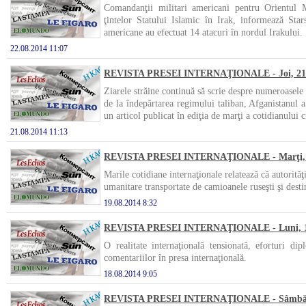
Comandanţii militari americani pentru Orientul M
ţintelor Statului Islamic în Irak, informează Sta
americane au efectuat 14 atacuri în nordul Irakului.
22.08.2014 11:07
REVISTA PRESEI INTERNAŢIONALE - Joi, 21 
Ziarele străine continuă să scrie despre numeroasele 
de la îndepărtarea regimului taliban, Afganistanul
un articol publicat în ediţia de marţi a cotidianului ci
21.08.2014 11:13
REVISTA PRESEI INTERNAŢIONALE - Marţi, 1
Marile cotidiane internaţionale relatează că autorităţ
umanitare transportate de camioanele ruseşti şi desti
19.08.2014 8:32
REVISTA PRESEI INTERNAŢIONALE - Luni, 1
O realitate internaţională tensionată, eforturi di
comentariilor în presa internaţională.
18.08.2014 9:05
REVISTA PRESEI INTERNAŢIONALE - Sâmbătă