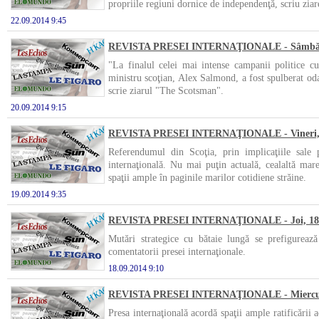
propriile regiuni dornice de independenţă, scriu ziar
22.09.2014 9:45
REVISTA PRESEI INTERNAŢIONALE - Sâmbătă,
"La finalul celei mai intense campanii politice c
ministru scoţian, Alex Salmond, a fost spulberat oda
scrie ziarul "The Scotsman".
20.09.2014 9:15
REVISTA PRESEI INTERNAŢIONALE - Vineri, 1
Referendumul din Scoţia, prin implicaţiile sale 
internaţională. Nu mai puţin actuală, cealaltă ma
spaţii ample în paginile marilor cotidiene străine.
19.09.2014 9:35
REVISTA PRESEI INTERNAŢIONALE - Joi, 18 
Mutări strategice cu bătaie lungă se prefigureaz
comentatorii presei internaţionale.
18.09.2014 9:10
REVISTA PRESEI INTERNAŢIONALE - Miercuri,
Presa internaţională acordă spaţii ample ratificări