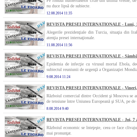
Pe fondul numeroaselor crize din ultima vreme, de l
nu duce lipsă de subiecte.
12.08.2014 11:35
REVISTA PRESEI INTERNAŢIONALE - Luni, 11
Alegerile prezidenţiale din Turcia, situaţia din Ir
atenţia presei internaţionale.
11.08.2014 11:56
REVISTA PRESEI INTERNAŢIONALE - Sâmbătă
Epidemia de infecţie cu virusul mortal Ebola, dec
subiectul reuniunii de urgenţă a Organizaţiei Mondi
9.08.2014 11:24
REVISTA PRESEI INTERNAŢIONALE - Vineri, 
Războiul comercial dintre Occident şi Moscova se amp
de tensiune între Uniunea Europeană şi SUA, pe de o 
8.08.2014 9:40
REVISTA PRESEI INTERNAŢIONALE - Joi, 7 a
Războiul economic se înteţeşte, ceea ce face clivaju
mai pronunţat.