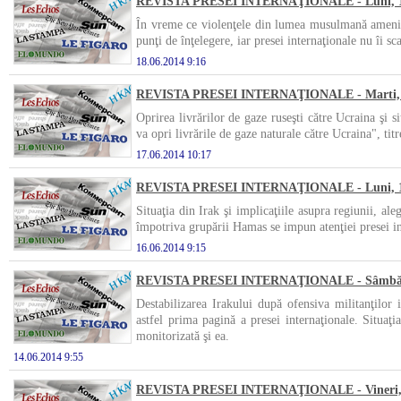
REVISTA PRESEI INTERNAŢIONALE - Luni, 18
În vreme ce violenţele din lumea musulmană ameninţă
punţi de înţelegere, iar presei internaţionale nu îi s
18.06.2014 9:16
REVISTA PRESEI INTERNAŢIONALE - Marti, 1
Oprirea livrărilor de gaze ruseşti către Ucraina şi si
va opri livrările de gaze naturale către Ucraina", ti
17.06.2014 10:17
REVISTA PRESEI INTERNAŢIONALE - Luni, 16
Situaţia din Irak şi implicaţiile asupra regiunii, al
împotriva grupării Hamas se impun atenţiei presei in
16.06.2014 9:15
REVISTA PRESEI INTERNAŢIONALE - Sâmbătă,
Destabilizarea Irakului după ofensiva militanţilor i
astfel prima pagină a presei internaţionale. Situaţ
monitorizată şi ea.
14.06.2014 9:55
REVISTA PRESEI INTERNAŢIONALE - Vineri, 1