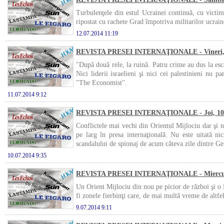
Turbulenţele din estul Ucrainei continuă, cu victim
ripostat cu rachete Grad împotriva militarilor ucrai
12.07.2014 11:19
REVISTA PRESEI INTERNAŢIONALE - Vineri, 1
"După două rele, la ruină. Patru crime au dus la esc
Nici liderii israelieni şi nici cei palestinieni nu p
"The Economist".
11.07.2014 9:12
REVISTA PRESEI INTERNAŢIONALE - Joi, 10 i
Conflictele mai vechi din Orientul Mijlociu dar şi no
pe larg în presa internaţională. Nu este uitată ni
scandalului de spionaj de acum câteva zile dintre G
10.07.2014 9:35
REVISTA PRESEI INTERNAŢIONALE - Miercuri,
Un Orient Mijlociu din nou pe picior de război şi o E
fi zonele fierbinţi care, de mai multă vreme de altfel
9.07.2014 9:11