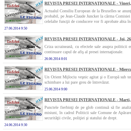
REVISTA PRESEI INTERNAŢIONALE - Vineri, 2
Actualul Consiliu European de la Bruxelles se anunţă
probabil, pe Jean-Claude Juncker la cârma Comisiei 
celelalte funcţii de conducere vor fi aprobate abia în 
27.06.2014 9:50
REVISTA PRESEI INTERNAŢIONALE - Joi, 26 
Criza ucraineană, cu efectele sale asupra politicii 
continuare capul de afiş al presei internaţionale.
26.06.2014 8:01
REVISTA PRESEI INTERNAŢIONALE - Miercuri,
Un Orient Mijlociu veşnic agitat şi o Europă sub tens
schimbare a lui pare greu de întrevăzut.
25.06.2014 9:00
REVISTA PRESEI INTERNAŢIONALE - Marti, 2
Punctele fierbinţi de pe glob continuă să fie anali
misiuni, în cadrul Politicii sale Comune de Apărare
securităţii civile, poliţiei şi statului de drept.
24.06.2014 9:30