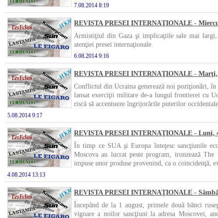
7.08.2014 8:19
REVISTA PRESEI INTERNAŢIONALE - Miercuri
Armistiţiul din Gaza şi implicaţiile sale mai largi
atenţiei presei internaţionale.
6.08.2014 9:16
REVISTA PRESEI INTERNAŢIONALE - Marţi, 5
Conflictul din Ucraina generează noi poziţionări, în
lansat exerciţii militare de-a lungul frontierei cu 
riscă să accentueze îngrijorările puterilor occidental
5.08.2014 9:17
REVISTA PRESEI INTERNAŢIONALE - Luni, 4 
În timp ce SUA şi Europa înteţesc sancţiunile econ
Moscova au lucrat peste program, ironzează The Wa
impuse unor produse provenind, ca o coincidenţă, exac
4.08.2014 13:13
REVISTA PRESEI INTERNAŢIONALE - Sâmbătă
Începând de la 1 august, primele două bănci ruseş
vigoare a noilor sancţiuni la adresa Moscovei, an