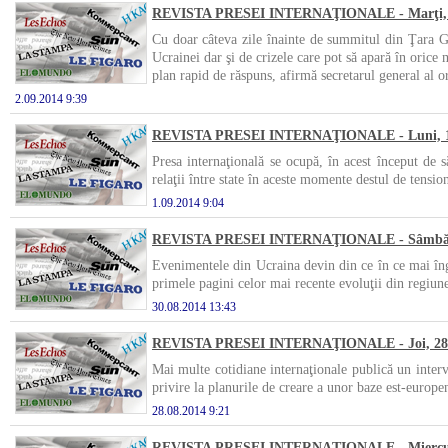
REVISTA PRESEI INTERNAŢIONALE - Marţi, 2
Cu doar câteva zile înainte de summitul din Ţara Ga
Ucrainei dar şi de crizele care pot să apară în oric
plan rapid de răspuns, afirmă secretarul general al
2.09.2014 9:39
REVISTA PRESEI INTERNAŢIONALE - Luni, 1 
Presa internaţională se ocupă, în acest început de 
relaţii între state în aceste momente destul de tensio
1.09.2014 9:04
REVISTA PRESEI INTERNAŢIONALE - Sâmbătă
Evenimentele din Ucraina devin din ce în ce mai îng
primele pagini celor mai recente evoluţii din regiun
30.08.2014 13:43
REVISTA PRESEI INTERNAŢIONALE - Joi, 28 
Mai multe cotidiane internaţionale publică un inte
privire la planurile de creare a unor baze est-europe
28.08.2014 9:21
REVISTA PRESEI INTERNAŢIONALE - Miercuri