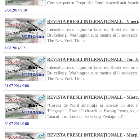
Comisar pentru Drepturile Omului acuză atât Israelul
2.08.2014 9:50
REVISTA PRESEI INTERNAŢIONALE - Vineri, 
Intensificarea sancţiunilor la adresa Rusiei este în 
Bruxelles şi Washington sunt menite să îi servească l
The New York Times.
1.08.2014 9:21
REVISTA PRESEI INTERNAŢIONALE - Joi, 31 i
Intensificarea sancţiunilor la adresa Rusiei este în 
Bruxelles şi Washington sunt menite să îi servească l
The New York Times.
31.07.2014 9:00
REVISTA PRESEI INTERNAŢIONALE - Miercuri,
"Coreea de Nord ameninţă să lanseze un atac nuc
Telegraph". Ziarul îl citează pe Hwang Pyong-so, di
"atacul nord-coreean va viza şi Pentagonul".
30.07.2014 9:06
REVISTA PRESEI INTERNAŢIONALE - Marţi, 29