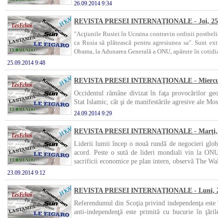
26.09.2014 9:34
REVISTA PRESEI INTERNAŢIONALE - Joi, 25 
"Acţiunile Rusiei în Ucraina contravin ordinii postbeli
ca Rusia să plătească pentru agresiunea sa". Sunt ext
Obama, la Adunarea Generală a ONU, apărute în cotidia
25.09.2014 9:48
REVISTA PRESEI INTERNAŢIONALE - Miercuri,
Occidentul rămâne divizat în faţa provocărilor geo
Stat Islamic, cât şi de manifestările agresive ale Mos
24.09.2014 9:29
REVISTA PRESEI INTERNAŢIONALE - Marţi, 2
Liderii lumii încep o nouă rundă de negocieri glob
acord. Peste o sută de lideri mondiali vin la ONU, 
sacrificii economice pe plan intern, observă The Wal
23.09.2014 9:12
REVISTA PRESEI INTERNAŢIONALE - Luni, 22
Referendumul din Scoţia privind independenţa este î
anti-independenţă este primită cu bucurie în ţăril