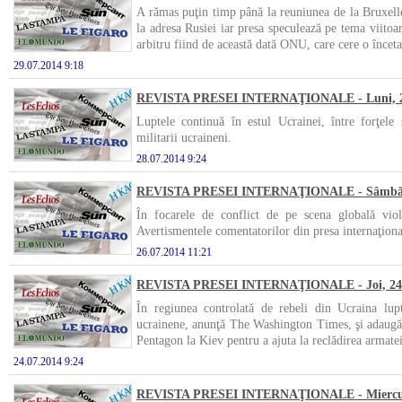
A rămas puţin timp până la reuniunea de la Bruxelles
la adresa Rusiei iar presa speculează pe tema viitoare
arbitru fiind de această dată ONU, care cere o înceta
29.07.2014 9:18
REVISTA PRESEI INTERNAŢIONALE - Luni, 28
Luptele continuă în estul Ucrainei, între forţele s
militarii ucraineni.
28.07.2014 9:24
REVISTA PRESEI INTERNAŢIONALE - Sâmbătă,
În focarele de conflict de pe scena globală violen
Avertismentele comentatorilor din presa internaţional
26.07.2014 11:21
REVISTA PRESEI INTERNAŢIONALE - Joi, 24 i
În regiunea controlată de rebeli din Ucraina lupt
ucrainene, anunţă The Washington Times, şi adaugă
Pentagon la Kiev pentru a ajuta la reclădirea armatei 
24.07.2014 9:24
REVISTA PRESEI INTERNAŢIONALE - Miercuri,