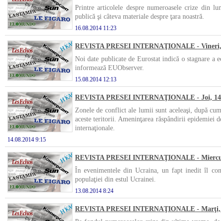
Printre articolele despre numeroasele crize din lu
publică şi câteva materiale despre ţara noastră.
16.08.2014 11:23
REVISTA PRESEI INTERNAŢIONALE - Vineri, 
Noi date publicate de Eurostat indică o stagnare a e
informează EUObserver.
15.08.2014 12:13
REVISTA PRESEI INTERNAŢIONALE - Joi, 14 
Zonele de conflict ale lumii sunt aceleaşi, după cum 
aceste teritorii. Ameninţarea răspândirii epidemiei d
internaţionale.
14.08.2014 9:15
REVISTA PRESEI INTERNAŢIONALE - Miercuri
În evenimentele din Ucraina, un fapt inedit îl co
populaţiei din estul Ucrainei.
13.08.2014 8:24
REVISTA PRESEI INTERNAŢIONALE - Marţi, 1