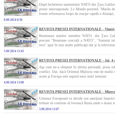
După încheierea summitului NATO din Ţara Galilor, p
presei internaţionale. Le Monde prezintă "Marile de
frunte reformarea forţei de reacţie rapidă a Alianţei, 
8.09.2014 8:56
REVISTA PRESEI INTERNAŢIONALE - Vineri, 5
Reuniunea statelor membre NATO, din Ţara Galilor
precum "Reuniune crucială a NATO", "Summit ist
rece" apar în mai multe publicaţii dar şi la televiziun
5.09.2014 13:45
REVISTA PRESEI INTERNAŢIONALE - Joi, 4 s
Aşa cum ne-a obişnuit în ultima perioadă, presa inte
conflict. Dar, dacă Orientul Mijlociu este de multă v
acum şi Europa este supusă unor mari tensiuni.
4.09.2014 13:00
REVISTA PRESEI INTERNAŢIONALE - Miercuri
Uniunea Europeană va decide noi sancţiuni împotr
trebuie să continue să lovească Rusia unde o doare 
3.09.2014 13:07