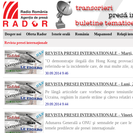
Despre noi
Oferta Rador
Istorie orală
România
Mapamond
Relaţii int
Revista presei internaţionale
REVISTA PRESEI INTERNAŢIONALE - Marţi, 3
"O demonstraţie ilegală din Hong Kong provoacă c
referindu-se la incidentele care, de mai multe zile, z
30.09.2014 9:46
REVISTA PRESEI INTERNAŢIONALE - Luni, 29
Pe lângă articolele care vorbesc despre tensiunile
Ucraina, regăsim în ziarele străine şi câteva relatări c
29.09.2014 9:44
REVISTA PRESEI INTERNAŢIONALE - Vineri, 2
Adunarea Generală a ONU şi semnalele pe care le tr
temele predilecte ale presei internaţionale.