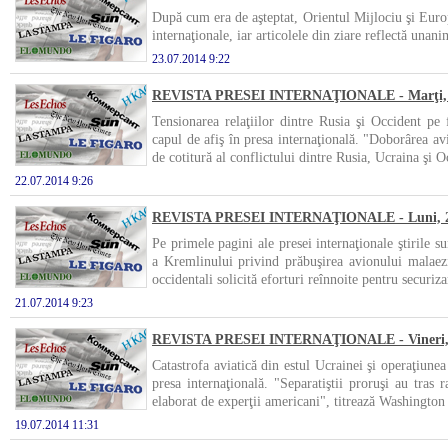
După cum era de aşteptat, Orientul Mijlociu şi Europ
internaţionale, iar articolele din ziare reflectă unan
23.07.2014 9:22
REVISTA PRESEI INTERNAŢIONALE - Marţi, 22
Tensionarea relaţiilor dintre Rusia şi Occident pe 
capul de afiş în presa internaţională. "Doborârea a
de cotitură al conflictului dintre Rusia, Ucraina şi 
22.07.2014 9:26
REVISTA PRESEI INTERNAŢIONALE - Luni, 21
Pe primele pagini ale presei internaţionale ştirile su
a Kremlinului privind prăbuşirea avionului malaezi
occidentali solicită eforturi reînnoite pentru securi
21.07.2014 9:23
REVISTA PRESEI INTERNAŢIONALE - Vineri, 1
Catastrofa aviatică din estul Ucrainei şi operaţiunea
presa internaţională. "Separatiştii proruşi au tras 
elaborat de experţii americani", titrează Washington
19.07.2014 11:31