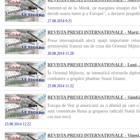
Summit-ul de la Minsk, pe marginea situaţiei din Uc
decide soarta lumii şi a Europei", a declarat preşedi
27.08.2014 9:21
REVISTA PRESEI INTERNAŢIONALE - Marţi, 2
Presa internaţională alocă spaţii importante cel
premierului francez sau de criza din Orientul Mijloc
26.08.2014 11:28
REVISTA PRESEI INTERNAŢIONALE - Luni, 25
În Orientul Mijlociu, se intensifică eforturile diplo
combatere a grupării jihadiste Statul Islamic.
25.08.2014 11:22
REVISTA PRESEI INTERNAŢIONALE - Sâmbătă
Europa de Vest şi americanii au o dilemă pe care o d
sunt considerate Rusia şi gruparea radicală Statul Is
cea mai mică.
23.08.2014 12:22
REVISTA PRESEI INTERNAŢIONALE - Vineri, 