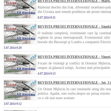
REVISTA PRESEI INTERNAŢIONALE - Marti, 8 
Războiul deschis din Irak, diferendul israeliano-pale
din Ucraina sunt temele predilecte ale presei interna
8.07.2014 9:31
REVISTA PRESEI INTERNAŢIONALE - Sâmbătă,
O realitate complexă, evenimente care îşi continuă
regăsim în presa internaţională. Evenimentul zilei
bursele din Bucureşti şi Londra a companiei Electric
5.07.2014 9:29
REVISTA PRESEI INTERNAŢIONALE - Vineri, 4
Focare de violenţă şi conflict în Orientul Mijlociu
reuşesc să găsească soluţii. Acestea sunt principalele 
4.07.2014 9:13
REVISTA PRESEI INTERNAŢIONALE - Joi, 3 iu
Un Orient Mijlociu în care tensiunile ating din nou
politice. Aşadar, este vorba despre un peisaj extrem 
cu o cât mai mare acuitate.
3.07.2014 9:12