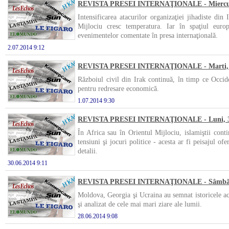
REVISTA PRESEI INTERNAŢIONALE - Miercuri,
Intensificarea atacurilor organizaţiei jihadiste din
Mijlociu cresc temperatura. Iar în spaţiul euro
evenimentelor comentate în presa internaţională.
2.07.2014 9:12
REVISTA PRESEI INTERNAŢIONALE - Marti, 1 
Războiul civil din Irak continuă, în timp ce Occiden
pentru redresare economică.
1.07.2014 9:30
REVISTA PRESEI INTERNAŢIONALE - Luni, 30
În Africa sau în Orientul Mijlociu, islamiştii cont
tensiuni şi jocuri politice - acesta ar fi peisajul of
detalii.
30.06.2014 9:11
REVISTA PRESEI INTERNAŢIONALE - Sâmbătă,
Moldova, Georgia şi Ucraina au semnat istoricele 
şi analizat de cele mai mari ziare ale lumii.
28.06.2014 9:08