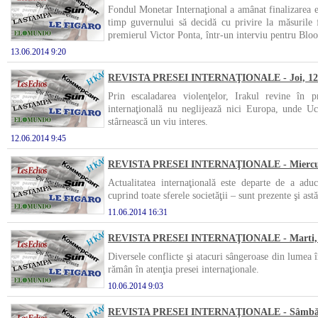
Fondul Monetar Internaţional a amânat finalizarea 
timp guvernului să decidă cu privire la măsurile 
premierul Victor Ponta, într-un interviu pentru Blo
13.06.2014 9:20
REVISTA PRESEI INTERNAŢIONALE - Joi, 12 
Prin escaladarea violenţelor, Irakul revine în 
internaţională nu neglijează nici Europa, unde U
stârnească un viu interes.
12.06.2014 9:45
REVISTA PRESEI INTERNAŢIONALE - Miercuri,
Actualitatea internaţională este departe de a adu
cuprind toate sferele societăţii – sunt prezente şi ast
11.06.2014 16:31
REVISTA PRESEI INTERNAŢIONALE - Marti, 1
Diversele conflicte şi atacuri sângeroase din lumea în
rămân în atenţia presei internaţionale.
10.06.2014 9:03
REVISTA PRESEI INTERNAŢIONALE - Sâmbătă,