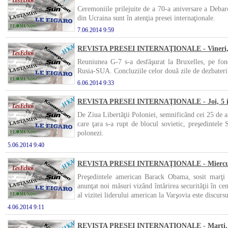
Ceremoniile prilejuite de a 70-a aniversare a Debarc
din Ucraina sunt în atenţia presei internaţionale.
7.06.2014 9:59
REVISTA PRESEI INTERNAŢIONALE - Vineri, 6
Reuniunea G-7 s-a desfăşurat la Bruxelles, pe fon
Rusia-SUA. Concluziile celor două zile de dezbateri 
6.06.2014 9:33
REVISTA PRESEI INTERNAŢIONALE - Joi, 5 i
De Ziua Libertăţii Poloniei, semnificând cei 25 de an
care ţara s-a rupt de blocul sovietic, preşedintele
polonezi.
5.06.2014 9:40
REVISTA PRESEI INTERNAŢIONALE - Miercuri
Preşedintele american Barack Obama, sosit marţi 
anunţat noi măsuri vizând întărirea securităţii în cen
al vizitei liderului american la Varşovia este discurs
4.06.2014 9:11
REVISTA PRESEI INTERNAŢIONALE - Marţi, 3