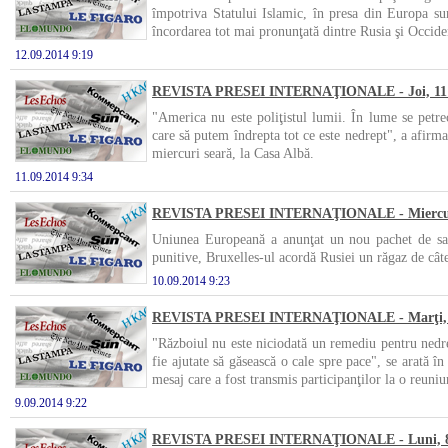
împotriva Statului Islamic, în presa din Europa sun
încordarea tot mai pronunţată dintre Rusia şi Occide
12.09.2014 9:19
REVISTA PRESEI INTERNAŢIONALE - Joi, 11 s
"America nu este poliţistul lumii. În lume se petre
care să putem îndrepta tot ce este nedrept", a afirma
miercuri seară, la Casa Albă.
11.09.2014 9:34
REVISTA PRESEI INTERNAŢIONALE - Miercuri,
Uniunea Europeană a anunţat un nou pachet de san
punitive, Bruxelles-ul acordă Rusiei un răgaz de câte
10.09.2014 9:23
REVISTA PRESEI INTERNAŢIONALE - Marţi, 9
"Războiul nu este niciodată un remediu pentru nedre
fie ajutate să găsească o cale spre pace", se arată î
mesaj care a fost transmis participanţilor la o reuni
9.09.2014 9:22
REVISTA PRESEI INTERNAŢIONALE - Luni, 8 