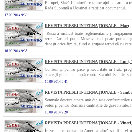
Europei, Slavă Ucrainei", este mesajul pe care l-a 
Rada Supremă a Ucrainei a ratificat documentul.
17.09.2014 9:39
REVISTA PRESEI INTERNAŢIONALE - Marţi, 1
"Rusia a încălcat toate reglementările şi angajamen
rece'. Dar cel puţin Moscova mai poate purta neg
depăşit orice limită, fiind o grupare teroristă cu care
16.09.2014 9:35
REVISTA PRESEI INTERNAŢIONALE - Luni, 15
Conferinţa pentru pace şi securitate în Irak, prog
strategii globale de luptă contra Statului Islamic, scr
15.09.2014 9:41
REVISTA PRESEI INTERNAŢIONALE - Sâmbătă,
Semnale descurajatoare atât din aria confruntărilor 
redus şi pentru România cantităţile de gaze livrate, f
13.09.2014 9:20
REVISTA PRESEI INTERNAŢIONALE - Vineri, 1
În vreme ce presa din America alocă spaţii largi 