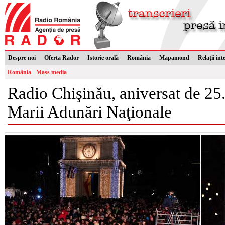
Despre noi
Oferta Rador
Istorie orală
România
Mapamond
Relaţii int
România - Mass media
Radio Chişinău, aniversat de 25
Marii Adunări Naţionale