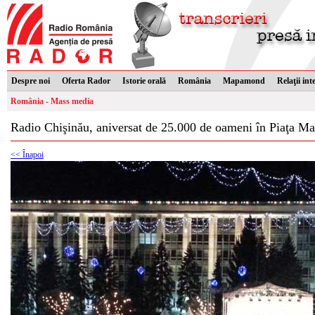
Despre noi
Oferta Rador
Istorie orală
România
Mapamond
Relaţii int
România - Mass media
Radio Chişinău, aniversat de 25.000 de oameni în Piaţa Ma
<< Înapoi