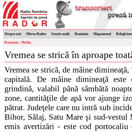
Despre noi
Oferta Rador
Istorie orală
România
Mapamond
Relaţii int
România - Mediu
Vremea se strică în aproape toată
Vremea se strică, de mâine dimineaţă, î
capitală. De mâine dimineaţă este c
grindină, valabil până sâmbătă noapte
zone, cantităţile de apă vor ajunge iz
pătrat. Judeţele care nu intră sub incid
Bihor, Sălaj, Satu Mare şi sud-vestul
emis avertizări - este cod portocaliu