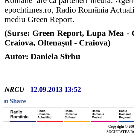
Române’ are ca parteneri media: Agenţ
epochtimes.ro, Radio România Actualită
mediu Green Report.
(Surse: Green Report, Lupa Mea - C
Craiova, Oltenaşul - Craiova)
Autor: Daniela Sîrbu
NRCU
-
12.09.2013 13:52
Share
Copyright © 20
SOCIETATEA R