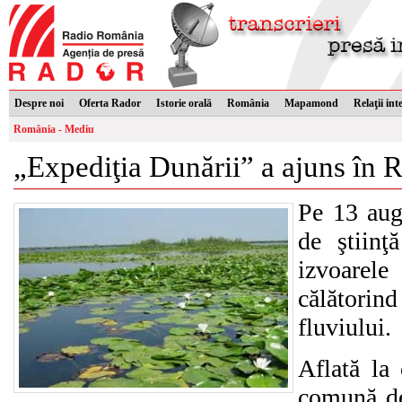
Despre noi
Oferta Rador
Istorie orală
România
Mapamond
Relaţii int
România - Mediu
„Expediţia Dunării” a ajuns în
Pe 13 aug
de ştiinţ
izvoarel
călătorin
fluviului.
Aflată la 
comună de