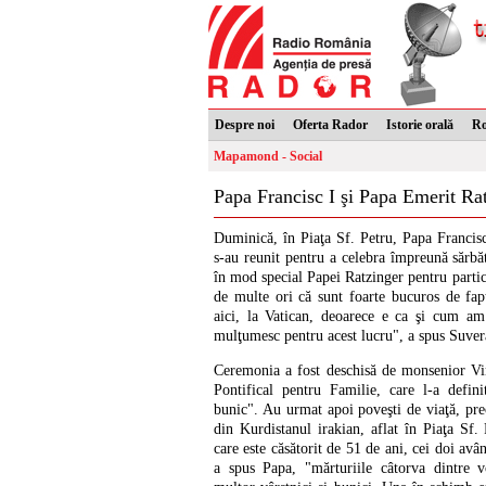
Despre noi
Oferta Rador
Istorie orală
R
Mapamond - Social
Papa Francisc I şi Papa Emerit Rat
Duminică, în Piaţa Sf. Petru, Papa Francis
s-au reunit pentru a celebra împreună sărbă
în mod special Papei Ratzinger pentru partic
de multe ori că sunt foarte bucuros de fap
aici, la Vatican, deoarece e ca şi cum am
mulţumesc pentru acest lucru", a spus Suver
Ceremonia a fost deschisă de monsenior Vin
Pontifical pentru Familie, care l-a defin
bunic". Au urmat apoi poveşti de viaţă, pr
din Kurdistanul irakian, aflat în Piaţa Sf
care este căsătorit de 51 de ani, cei doi avâ
a spus Papa, "mărturiile câtorva dintre 