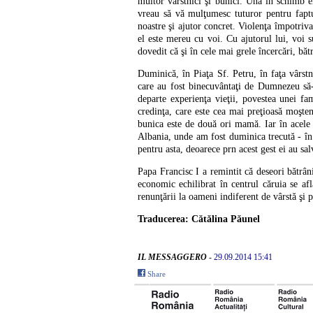
multor vârstnici şi bunici. Una în schimb er
vreau să vă mulţumesc tuturor pentru faptu
noastre şi ajutor concret. Violenţa împotriv
el este mereu cu voi. Cu ajutorul lui, voi 
dovedit că şi în cele mai grele încercări, bă
Duminică, în Piaţa Sf. Petru, în faţa vârst
care au fost binecuvântaţi de Dumnezeu să-ş
departe experienţa vieţii, povestea unei fa
credinţa, care este cea mai preţioasă moşten
bunica este de două ori mamă. Iar în acele 
Albania, unde am fost duminica trecută - în ac
pentru asta, deoarece prn acest gest ei au salv
Papa Francisc I a remintit că deseori bătrân
economic echilibrat în centrul căruia se a
renunţării la oameni indiferent de vârstă şi
Traducerea: Cătălina Păunel
IL MESSAGGERO
-
29.09.2014 15:41
Share