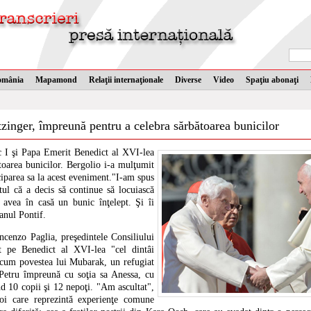
omânia
Mapamond
Relaţii internaţionale
Diverse
Video
Spaţiu abonaţi
zinger, împreună pentru a celebra sărbătoarea bunicilor
c I şi Papa Emerit Benedict al XVI-lea
toarea bunicilor. Bergolio i-a mulţumit
iparea sa la acest eveniment."I-am spus
tul că a decis să continue să locuiască
 avea în casă un bunic înţelept. Şi îi
anul Pontif.
cenzo Paglia, preşedintele Consiliului
it pe Benedict al XVI-lea "cel dintâi
ecum povestea lui Mubarak, un refugiat
. Petru împreună cu soţia sa Anessa, cu
nd 10 copii şi 12 nepoţi. "Am ascultat",
voi care reprezintă experienţe comune