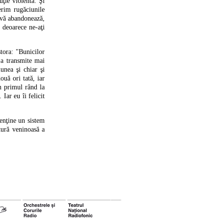
uţie violentă. Şi
erim rugăciunile
u vă abandonează,
 deoarece ne-aţi
tora: "Bunicilor
 a transmite mai
unea şi chiar şi
ouă ori tată, iar
n primul rând la
Iar eu îi felicit
menţine un sistem
tură veninoasă a