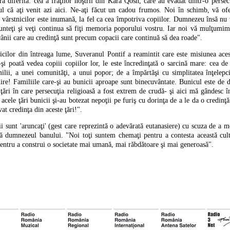
a diferită: cea a fraţilor noştrii din Kara Qosh, care au evadat dintr-o persec
l că aţi venit azi aici. Ne-aţi făcut un cadou frumos. Noi în schimb, vă of
a vârstnicilor este inumană, la fel ca cea împotriva copiilor. Dumnezeu însă n
sunteţi şi veţi continua să fiţi memoria poporului vostru. Iar noi vă mulţumim
trânii care au credinţă sunt precum copacii care continuă să dea roade".
nicilor din întreaga lume, Suveranul Pontif a reamintit care este misiunea aces
i poată vedea copiii copiilor lor, le este încredinţată o sarcină mare: cea de
milii, a unei comunităţi, a unui popor; de a împărtăşi cu simplitatea înţelepci
ire! Familiile care-şi au bunicii aproape sunt binecuvântate. Bunicul este de d
ţări în care persecuţia religioasă a fost extrem de crudă- şi aici mă gândesc î
ele ţări bunicii şi-au botezat nepoţii pe furiş cu dorinţa de a le da o credinţă. 
at credinţa din aceste ţări!".
ii sunt 'aruncaţi' (gest care reprezintă o adevărată eutanasiere) cu scuza de a 
flă dumnezeul banului. "Noi toţi suntem chemaţi pentru a contesta această cul
 pentru a construi o societate mai umană, mai răbdătoare şi mai generoasă".