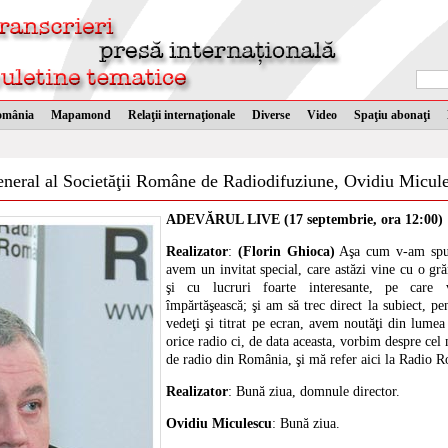
omânia
Mapamond
Relaţii internaţionale
Diverse
Video
Spaţiu abonaţi
 general al Societăţii Române de Radiodifuziune, Ovidiu Micul
ADEVĂRUL LIVE (17 septembrie, ora 12:00)
Realizator
:
(Florin Ghioca)
Aşa cum v-am spu
avem un invitat special, care astăzi vine cu o gr
şi cu lucruri foarte interesante, pe care
împărtăşească; şi am să trec direct la subiect, p
vedeţi şi titrat pe ecran, avem noutăţi din lumea
orice radio ci, de data aceasta, vorbim despre cel
de radio din România, şi mă refer aici la Radio R
Realizator
: Bună ziua, domnule director.
Ovidiu Miculescu
: Bună ziua.