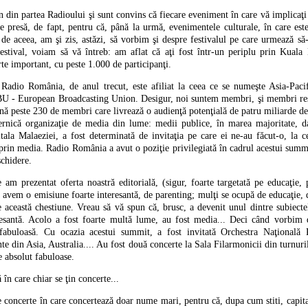
n din partea Radioului şi sunt convins că fiecare eveniment în care vă implicaţi
de presă, de fapt, pentru că, până la urmă, evenimentele culturale, în care est
 aceea, am şi zis, astăzi, să vorbim şi despre festivalul pe care urmează să-
estival, voiam să vă întreb: am aflat că aţi fost într-un periplu prin Kual
te important, cu peste 1.000 de participanţi.
 Radio România, de anul trecut, este afiliat la ceea ce se numeşte Asia-Paci
 EBU - European Broadcasting Union. Desigur, noi suntem membri, şi membri res
 peste 230 de membri care livrează o audienţă potenţială de patru miliarde de t
uternică organizaţie de media din lume: medii publice, în marea majoritate, d
ala Malaeziei, a fost determinată de invitaţia pe care ei ne-au făcut-o, la ce
prin media. Radio România a avut o poziţie privilegiată în cadrul acestui summ
schidere.
m prezentat oferta noastră editorială, (sigur, foarte targetată pe educaţie, 
 avem o emisiune foarte interesantă, de parenting; mulţi se ocupă de educaţie, 
 această chestiune. Vreau să vă spun că, brusc, a devenit unul dintre subiecte
resantă. Acolo a fost foarte multă lume, au fost media... Deci când vorbim
fabuloasă. Cu ocazia acestui summit, a fost invitată Orchestra Naţională R
nte din Asia, Australia.... Au fost două concerte la Sala Filarmonicii din turnuri
e absolut fabuloase.
 în care chiar se ţin concerte...
de concerte în care concertează doar nume mari, pentru că, dupa cum stiti, capit