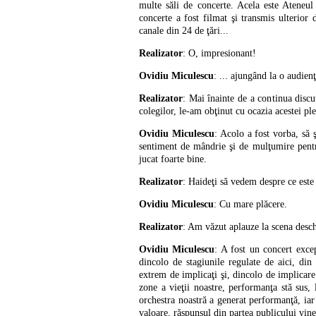
multe săli de concerte. Acela este Ateneul
concerte a fost filmat şi transmis ulterior
canale din 24 de ţări...
Realizator
: O, impresionant!
Ovidiu Miculescu
: ... ajungând la o audien
Realizator
: Mai înainte de a continua disc
colegilor, le-am obţinut cu ocazia acestei p
Ovidiu Miculescu
: Acolo a fost vorba, să 
sentiment de mândrie şi de mulţumire pentr
jucat foarte bine.
Realizator
: Haideţi să vedem despre ce este
Ovidiu Miculescu
: Cu mare plăcere.
Realizator
: Am văzut aplauze la scena desch
Ovidiu Miculescu
: A fost un concert excep
dincolo de stagiunile regulate de aici, d
extrem de implicaţi şi, dincolo de implicare 
zone a vieţii noastre, performanţa stă sus,
orchestra noastră a generat performanţă, iar
valoare, răspunsul din partea publicului vine