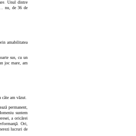
are. Unul dintre
... nu, de 36 de
rin amabilitatea
oarte sus, cu un
-un joc mare, am
n câte am văzut.
zează permanent,
t domeniu suntem
resei, a oricărei
erformanţă. Ori,
nerezi lucruri de