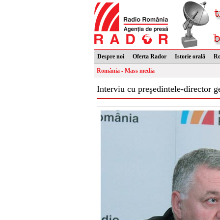
Despre noi
Oferta Rador
Istorie orală
R
România - Mass media
Interviu cu preşedintele-director