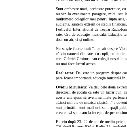
Sunt orchestre mari, orchestre puternice, cu 
nu vin la evenimente pasagere, mici, sau l
mulţumesc colegilor mei pentru lupta asta, 
audienţă, suntem extrem de stabili financiar
Festivalul Internaţional de Teatru Radiofoni
sate, Ora de educaţie muzicală, Educaţie te
doar on air, ci şi online.
Nu se ştie foarte mult în on air despre Vio
că vin oameni din sate, cu copii, cu bunici 
care Gabriel Croitoru sau colegii noştri le 
nu mai face lucrul acesta.
Realizator
: Da, este un program despre car
pare foarte importantă educaţia muzicală în şc
Ovidiu Miculescu
: Vă dau cele două extrem
directorii de şcoală că este un lucru bun, c
acesta am ajuns să avem semnate parteneria
„Cinci minute de muzica clasică...” a devenit
sunt primării, sunt mall-uri, sunt spaţii pub
ceea ce vă spuneam la început despre misiun
Eu vin după 23- 22 de ani de mediu privat
TV, după Europa FM şi Radio 21, probabil 