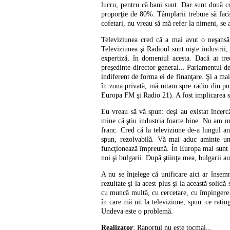
lucru, pentru că bani sunt. Dar sunt două c
proporţie de 80%. Tâmplarii trebuie să facă
cofetari, nu vreau să mă refer la nimeni, se 
Televiziunea cred că a mai avut o neşansă 
Televiziunea şi Radioul sunt nişte industrii,
expertiză, în domeniul acesta. Dacă ai tre
preşedinte-director general... Parlamentul de
indiferent de forma ei de finanţare. Şi a mai 
în zona privată, mă uitam spre radio din pu
Europa FM şi Radio 21). A fost implicarea s
Eu vreau să vă spun: deşi au existat încercă
mine că ştiu industria foarte bine. Nu am m
franc. Cred că la televiziune de-a lungul an
spun, rezolvabilă. Vă mai aduc aminte un
funcţionează împreună. În Europa mai sunt ci
noi şi bulgarii. După ştiinţa mea, bulgarii a
A nu se înţelege că unificare aici ar însem
rezultate şi la acest plus şi la această solid
cu muncă multă, cu cercetare, cu împingere.
în care mă uit la televiziune, spun: ce rati
Undeva este o problemă.
Realizator
: Raportul nu este tocmai...