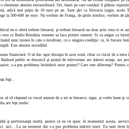
 o chestiune absolut extraordinară. Ori, banii pe care românii îi plătesc reprez
nă, adică mai puţin de 10 euro pe an. Sunt ţări ca Slovacia (sigur, acolo T
nge la 500-600 de euro. Nu vorbim de Franţa, de ţările nordice, vorbim de ţăr
licul ne-o oferă trebuie întoarsă, şi trebuie întoarsă nu doar prin ceea ce se aud
in ceea ce Radio România reuseste sa faca printre oameni. Si va asigur ca face
nalul unui turneu în cate o localitate; cu o singura condiţie: ca, în fiecare lună
tâmplă. Este absolut incredibil.
sta financiară. O să duc uşor discuţia în acea zonă, chiar cu riscul de a intra 
 Radioul public se descurcă şi postul de televiziune are datorii uriaşe, are p
asive, s-a pus problema închiderii unor posturi? Care este diferenţa? Pentru c
şi legi...
Am să vă răspund cu riscul asumat de a mi se întoarce, sigur, şi vorbe bune şi v
dia are feţe multe.
aibă şi performanţă multă, pentru că eu vă spun: în momentul acesta, servicii
eci, aici... La un moment dat s-a pus problema măririi taxei. Eu sunt ferm î