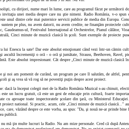
solişti, cu dirijori, nume mari în lume, care au programul făcut pe următorii doi
a invitaţia unei media despre care nu ştie nimeni. Radio România, v-o spun 
este unul dintre cele mai puternice servicii publice de media din Europa. Con
, suntem pe plus, nu avem datorii, nu avem credite, ne finanţăm proiectele cult
c, Gaudeamus-ul, Festivalul Internaţional al Orchestrelor, Pianul călător, Vio
atrală, Cinci minute de muzică clasică în şcoli. Sunt exemple de proiecte puse
ara lui Enescu la sate! Dar este absolut emoţionant când vezi într-un cămin cul
şi ascultă încremeniţi o oră - o oră şi jumătate, Strauss, Beethoven, Ravel, pi
cântă. Este absolut impresionant. Cât despre „Cinci minute de muzică clasică în
e şi noi am pomenit de curând, un program pe care îl salutăm, de altfel, pen
oli şi aş vrea să vă rog să ne povestiţi puţin despre acest proiect.
e: dacă la început colegii mei de la Radio România Muzical s-au chinuit, efecti
ă este un lucru gratuit, că este un gest de educaţie prin cultură, foarte impor
te cu aproape toate inspectoratele şcolare din ţară, cu Ministerul Educaţiei
 proiect national. Si practic, acum, cele „Cinci minute de muzică clasică...” au 
lice, care, văzând despre ce este vorba, au spus: ”Da, şi nouă ne-ar prinde bine 
ea publică.
, nu mă ţin multe lucruri la Radio. Nu am mize personale. Cred că după Ante
ce era de demonstrat profesional am demonstrat. Nu au existat companii pe c