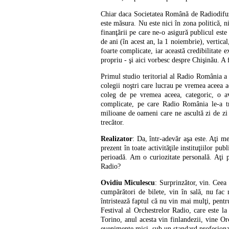
Chiar daca Societatea Română de Radiodifuzi
este măsura. Nu este nici în zona politică, 
finanţării pe care ne-o asigură publicul este 
de ani (în acest an, la 1 noiembrie), vertical
foarte complicate, iar această credibilitate 
propriu - şi aici vorbesc despre Chişinău. A 
Primul studio teritorial al Radio România a f
colegii noştri care lucrau pe vremea aceea 
coleg de pe vremea aceea, categoric, o a
complicate, pe care Radio România le-a tr
milioane de oameni care ne ascultă zi de zi 
trecător.
Realizator
: Da, într-adevăr aşa este. Aţi me
prezent în toate activităţile instituţiilor pu
perioadă. Am o curiozitate personală. Aţi 
Radio?
Ovidiu Miculescu
: Surprinzător, vin. Ceea 
cumpărători de bilete, vin în sală, nu fac 
întristează faptul că nu vin mai mulţi, pentr
Festival al Orchestrelor Radio, care este l
Torino, anul acesta vin finlandezii, vine Or
evenimente mici, sub un standard profesional