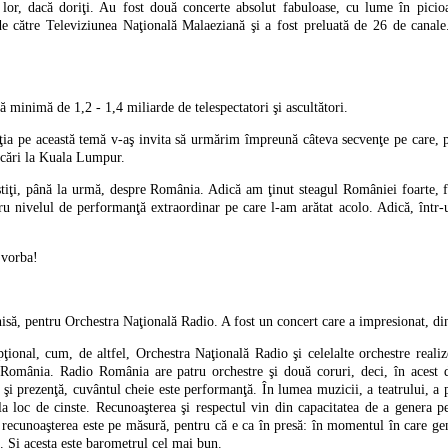
 lor, dacă doriţi. Au fost două concerte absolut fabuloase, cu lume în picio
 de către Televiziunea Naţională Malaeziană şi a fost preluată de 26 de canale
ţă minimă de 1,2 - 1,4 miliarde de telespectatori şi ascultători.
uţia pe această temă v-aş invita să urmărim împreună câteva secvenţe pe care, p
lecări la Kuala Lumpur.
ştiţi, până la urmă, despre România. Adică am ţinut steagul României foarte, f
u nivelul de performanţă extraordinar pe care l-am arătat acolo. Adică, într
 vorba!
isă, pentru Orchestra Naţională Radio. A fost un concert care a impresionat, di
ţional, cum, de altfel, Orchestra Naţională Radio şi celelalte orchestre reali
in România. Radio România are patru orchestre şi două coruri, deci, în aces
şi prezenţă, cuvântul cheie este performanţă. În lumea muzicii, a teatrului, a p
 la loc de cinste. Recunoaşterea şi respectul vin din capacitatea de a genera p
 recunoaşterea este pe măsură, pentru că e ca în presă: în momentul în care ge
. Şi acesta este barometrul cel mai bun.