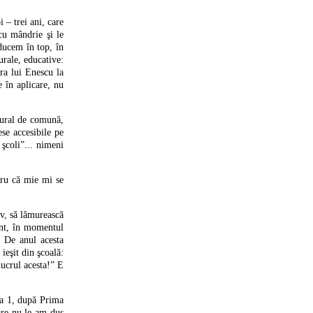
 – trei ani, care
cu mândrie şi le
ducem în top, în
urale, educative:
ara lui Enescu la
 în aplicare, nu
tural de comună,
ese accesibile pe
 şcoli”... nimeni
tru că mie mi se
v, să lămurească
tant, în momentul
. De anul acesta
ieşit din şcoală:
lucrul acesta!” E
na 1, după Prima
are nu le-am dus