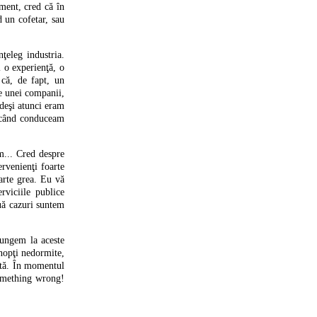
ment, cred că în
 un cofetar, sau
ţeleg industria.
i o experienţă, o
 că, de fapt, un
le unei companii,
(deşi atunci eram
, când conduceam
am... Cred despre
rvenienţi foarte
oarte grea. Eu vă
viciile publice
ouă cazuri suntem
jungem la aceste
 nopţi nedormite,
ltă. În momentul
 Something wrong!