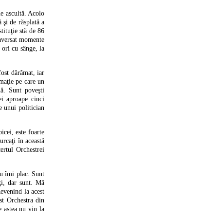
e ascultă. Acolo
 şi de răsplată a
tituţie stă de 86
traversat momente
 ori cu sânge, la
fost dărâmat, iar
maţie pe care un
ă. Sunt poveşti
ei aproape cinci
e unui politician
icei, este foarte
urcaţi în această
ertul Orchestrei
nu îmi plac. Sunt
ţi, dar sunt. Mă
Revenind la acest
st Orchestra din
e astea nu vin la