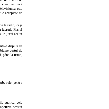
intă cea mai mică
eleviziunea este
ile apropiate de
e la radio, ci şi
m lucruri. Pianul
, în jurul acelui
într-o dispută de
robleme destul de
ă, până la urmă,
orbe rele, pentru
le publice, cele
mpotriva acestui