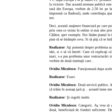
la victorie. Dar această misiune publică este
taxă din Europa; vorbim de 2,50 lei pe lu
împreună cu Radioul), unde contribuţia aju
noi.
Deci, această susţinere financiară pe care pub
prin ceea ce exista în online si mai ales pr
Călător, spre exemplu. Noi lăsăm pianul la fi
pian să se întâmple ceva. Si să ştiţi că se în
Realizator
: Aţi pomenit despre problema acea
idei, si o să vă întreb: Cum vă explicaţi că
mari, s-a pus problema unor restructurări m
vorbim de două instituţii care...
Ovidiu Miculescu
: Funcţionează dupa acelea
Realizator
: Exact.
Ovidiu Miculescu
: Două servicii publice. 
că trăim în aceeaşi ţară şi... această lume me
Realizator
: Şi orgolii multe.
Ovidiu Miculescu
: Categoric. Aş vrea să 
două, beneficiază de fonduri suficiente. D