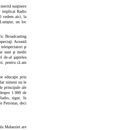
 merită susţinere
e implicat Radio
l vedem aici, la
a Lumpur, un loc
fic Broadcasting
pectaţi. Această
elespectatori şi
ar sunt şi medii
l de-al şaptelea
it, pentru că am
pe educaţie prin
dar nimeni nu le
le principale ale
 despre 1.000 de
adio, sigur, în
le Petronas, deci
ala Malaeziei are