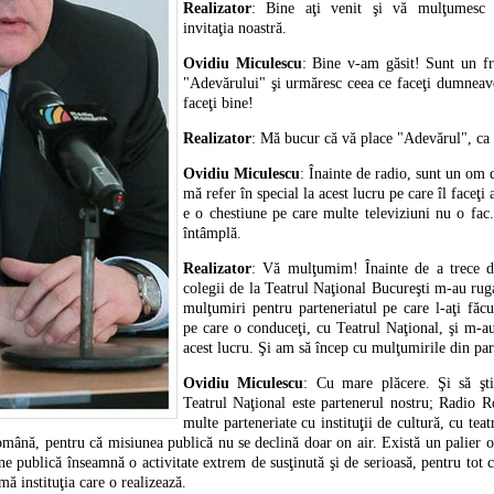
Realizator
: Bine aţi venit şi vă mulţumesc 
invitaţia noastră.
Ovidiu Miculescu
: Bine v-am găsit! Sunt un fre
"Adevărului" şi urmăresc ceea ce faceţi dumneavoa
faceţi bine!
Realizator
: Mă bucur că vă place "Adevărul", ca s
Ovidiu Miculescu
: Înainte de radio, sunt un om d
mă refer în special la acest lucru pe care îl faceţi a
e o chestiune pe care multe televiziuni nu o fac.
întâmplă.
Realizator
: Vă mulţumim! Înainte de a trece di
colegii de la Teatrul Naţional Bucureşti m-au rug
mulţumiri pentru parteneriatul pe care l-aţi făcut
pe care o conduceţi, cu Teatrul Naţional, şi m-au
acest lucru. Şi am să încep cu mulţumirile din par
Ovidiu Miculescu
: Cu mare plăcere. Şi să şt
Teatrul Naţional este partenerul nostru; Radio 
multe parteneriate cu instituţii de cultură, cu tea
mână, pentru că misiunea publică nu se declină doar on air. Există un palier o
une publică înseamnă o activitate extrem de susţinută şi de serioasă, pentru tot
ă instituţia care o realizează.