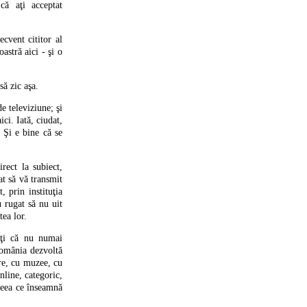
că aţi acceptat
cvent cititor al
stră aici - şi o
ă zic aşa.
e televiziune; şi
ici. Iată, ciudat,
 Şi e bine că se
rect la subiect,
at să vă transmit
, prin instituţia
 rugat să nu uit
tea lor.
iţi că nu numai
România dezvoltă
tre, cu muzee, cu
nline, categoric,
 ceea ce înseamnă