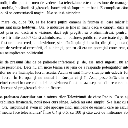
ondiţii, din punctul meu de vedere. La televiziune este o chestiune de manage
 mobila, bucătarii să gătească, bancherii să împrumute bani. E complicat când
apucă să construiască maşini. N-o să iasă niciodată.
mare, ca, după '90, să fie foarte puţini oameni în fruntea ei, care măcar în
 nu sunt nişte hobbyuri. Ori, o industrie se ţine în mână dacă o cunoşti, dacă a
cut prin ea, dacă ai o viziune, dacă eşti pregătit să o administrezi, pentru
 ce-l trimite acolo? Ca să administreze un business public care are toate rigori
fost un lucru, cred, la televiziune; şi s-a întâmplat şi la radio, din ştiinţa mea 
nct de vedere al cercetării, al audienţei, pentru că era un potenţial concurent
au neimplicarea politicului.
ri de presiuni (dar de pe palierele inferioare) şi, de, aşa, mici sugestii, nu 
ize personale. Deci nu am nicio teamă sau jenă de a răspunde potenţialilor inte
ilor nu s-a întâmplat lucrul acesta. Acum ei sunt într-o situaţie într-adevăr f
 lucru. În Europa, şi nu numai in Europa ci şi în Asia, peste 95% din ser
nci cazuri in care radioul si televiziunea functioneaza separat, dintre care d
u început să pregătească deja unificarea.
na preluarea datoriilor sau a minusurilor Televiziunii de către Radio. Ca să a
ă stabilitate financiară, nouă ne-a curs sânge. Adică nu este simplu! S-a lasat cu
 Ori, răspunsul îl avem în cele aproape cinci milioane de oameni care ne ascu
ng mediu face televiziunea? Între 0,4 şi 0,6, cu 100 şi câte zeci de milioane?