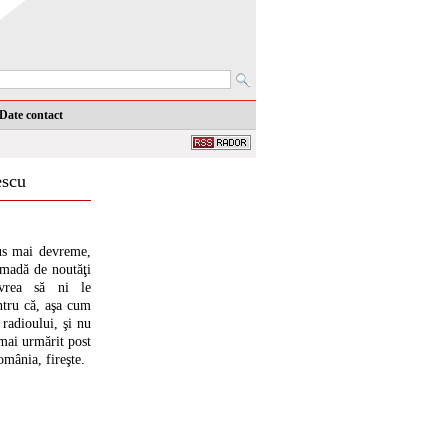
Date contact
escu
s mai devreme,
ămadă de noutăţi
 vrea să ni le
entru că, aşa cum
 radioului, şi nu
 mai urmărit post
omânia, fireşte.