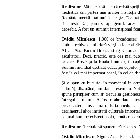
Realizator
: Mă bucur să aud că există spriji
mediatică din partea mai multor instituţii 
România merită mai multă atenţie. Tocmai de
Bucureşti. Dar, până să ajungem la acest f
deosebit. A fost un summit internaţional foar
Ovidiu Miculescu
: 1.000 de broadcasteri.
Union, echivalentul, dacă vreţi, asiatic al
ABU - Asia-Pacific Broadcasting Union adună
ascultători. Deci, practic, este cea mai p
private. Prezenţa la Kuala Lumpur, în capit
Summit mondial destinat educaţiei copiilor 
fost în cel mai important panel, în cel de de
Şi o spun cu bucurie: în momentul în care a
cultură), discutând, am dat un exemplu. Noi
spune părinţilor cum ar trebui să gestioneze
întregului summit. A fost o abordare inte
broadcasteri, înseamnă o forţă mediatică 
detrimentul altor instituţii culturale importa
cel mai bun loc existent acolo, două concert
Realizator
: Trebuie să spunem că este o sală
Ovidiu Miculescu
: Sigur că da. Este sala 