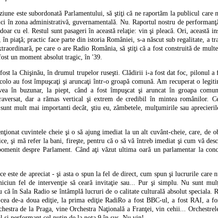
une este subordonată Parlamentului, să ştiţi că ne raportăm la publicul care n
nici în zona administrativă, guvernamentală. Nu. Raportul nostru de performanţă
doar cu el. Restul sunt pasageri în această relaţie: vin şi pleacă. Ori, această ins
, în piaţă; practic face parte din istoria României, s-a născut sub regalitate, a 
extraordinară, pe care o are Radio România, să ştiţi că a fost construită de multe
fost un moment absolut tragic, în '39.
ost la Chişinău, în drumul trupelor ruseşti. Clădirii i-a fost dat foc, pilonul a 
acolo au fost împuşcaţi şi aruncaţi într-o groapă comună. Am recuperat o legiti
vea în buzunar, la piept, când a fost împuşcat şi aruncat în groapa comun
aversat, dar a rămas vertical şi extrem de credibil în mintea românilor. C
sunt mult mai importanti decât, ştiu eu, zâmbetele, mulţumirile sau aprecieril
nţionat cuvintele cheie şi o să ajung imediat la un alt cuvânt-cheie, care, de ob
blice, şi mă refer la bani, fireşte, pentru că o să vă întreb imediat şi cum vă desc
pomenit despre Parlament. Când aţi văzut ultima oară un parlamentar la conc
ce este de apreciat - şi asta o spun la fel de direct, cum spun şi lucrurile care 
niciun fel de intervenţie să ceară invitaţie sau... Pur şi simplu. Nu sunt mul
u că în Sala Radio se întâmplă lucruri de o calitate culturală absolut speciala. 
a cea de-a doua ediţie, la prima ediţie RadiRo a fost BBC-ul, a fost RAI, a fo
chestra de la Praga, vine Orchestra Naţională a Franţei, vin cehii... Orchestrel
 şi performant cel puţin de la nota 9 în sus. Nu vin!