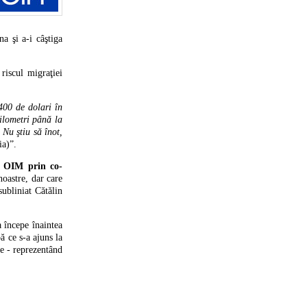
a şi a-i câştiga
riscul migraţiei
00 de dolari în
ilometri până la
Nu ştiu să înot,
a)”.
e OIM prin co-
 noastre, dar care
ubliniat Cătălin
a începe înaintea
ă ce s-a ajuns la
re - reprezentând