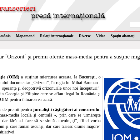
omânia
Mapamond
Relaţii internaţionale
Diverse
Video
Spaţiu abonaţi
 `Orizont` şi premii oferite mass-media pentru a susţine mig
aţie (OIM)
a susţinut miercurea aceasta, la Bucureşti, o
ilmului documentar „Orizont”, în regia lui Mihai Bauman -
i, speranţe şi deopotrivă orizonurile unor noi începuturi”.
din Georgia şi Filipine care se aflau ilegal în România şi
de OIM pentru întoarcerea acasă.
ea de premii pentru
jurnaliştii câştigători ai concursului
ass-media locală şi centrală -, prin care se urmăreşte
 dar fără a-i face să se simtă ameninţaţi”, fiind vorba
ăm şi care rămân ascunşi, dar care trăiesc drame majore”
ţiativei.