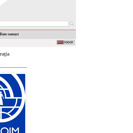
Date contact
raţia