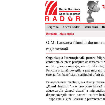
Despre noi
Oferta Rador
Istorie orală
R
România - Mass media
OIM: Lansarea filmului documentar
reglementată
Organizaţia Internaţională pentru Migr
conferinţă de presă prilejuită de lansarea f
un film „despre migraţie, riscuri, dificultăţ
Pelicula prezintă poveştile a şase migranţi 
care au fost beneficiarii sprijinului oferit 
Pe agenda evenimentului, s-a aflat şi oferir
„Omul Invizibil”
- o provocare lansată m
aducerea „în câmpul vizual” a migranţilor,
despre poveştile unor „oamenii cu care lucr
– după cum susţine Bercaru în prezentarea ini