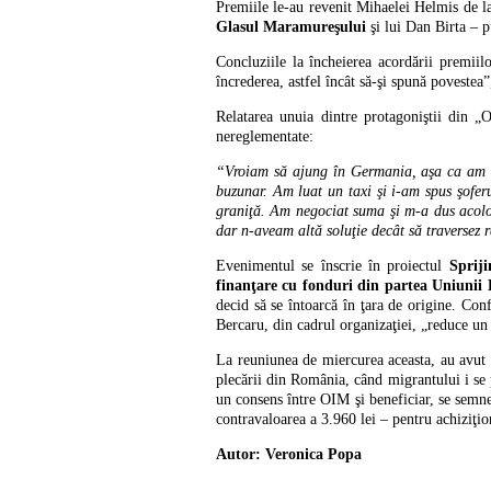
Premiile le-au revenit Mihaelei Helmis de 
Glasul Maramureşului
şi lui Dan Birta – p
Concluziile la încheierea acordării premii
încrederea, astfel încât să-şi spună povestea
Relatarea unuia dintre protagoniştii din „O
nereglementate:
“Vroiam să ajung în Germania, aşa ca am 
buzunar. Am luat un taxi şi i-am spus şofe
graniţă. Am negociat suma şi m-a dus acolo
dar n-aveam altă soluţie decât să traversez 
Evenimentul se înscrie în proiectul
Sprij
finanţare cu fonduri din partea Uniunii
decid să se întoarcă în ţara de origine. Co
Bercaru, din cadrul organizaţiei, „reduce un 
La reuniunea de miercurea aceasta, au avut l
plecării din România, când migrantului i se p
un consens între OIM şi beneficiar, se semne
contravaloarea a 3.960 lei – pentru achiziţi
Autor: Veronica Popa