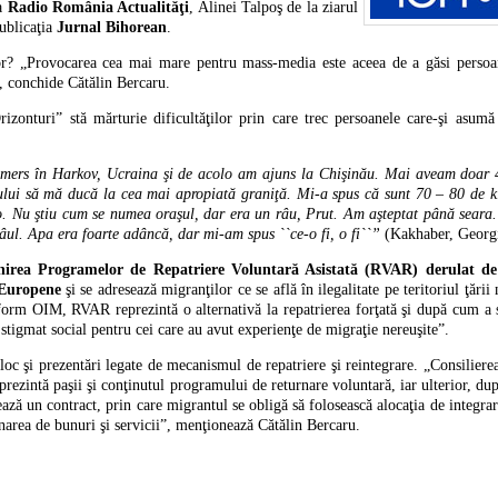
la
Radio România Actualităţi
, Alinei Talpoş de la ziarul
ublicaţia
Jurnal Bihorean
.
lor? „Provocarea cea mai mare pentru mass-media este aceea de a găsi persoan
”, conchide Cătălin Bercaru.
rizonturi” stă mărturie dificultăţilor prin care trec persoanele care-şi asumă 
mers în Harkov, Ucraina şi de acolo am ajuns la Chişinău. Mai aveam doar 4
rului să mă ducă la cea mai apropiată graniţă. Mi-a spus că sunt 70 – 80 de k
. Nu ştiu cum se numea oraşul, dar era un râu, Prut. Am aşteptat până seara. 
râul. Apa era foarte adâncă, dar mi-am spus ``ce-o fi, o fi``”
(Kakhaber, Georgi
inirea Programelor de Repatriere Voluntară Asistată (RVAR) derulat d
 Europene
şi se adresează migranţilor ce se află în ilegalitate pe teritoriul ţării
nform OIM, RVAR reprezintă o alternativă la repatrierea forţată şi după cum a s
stigmat social pentru cei care au avut experienţe de migraţie nereuşite”.
oc şi prezentări legate de mecanismul de repatriere şi reintegrare. „Consiliere
rezintă paşii şi conţinutul programului de returnare voluntară, iar ulterior, dup
ază un contract, prin care migrantul se obligă să folosească alocaţia de integra
onarea de bunuri şi servicii”, menţionează Cătălin Bercaru.