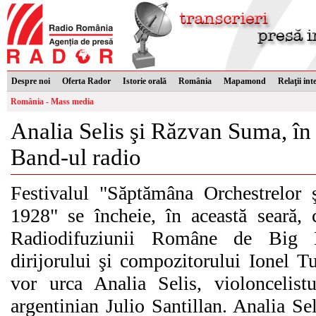
Despre noi
Oferta Rador
Istorie orală
România
Mapamond
Relaţii int
România - Mass media
Analia Selis şi Răzvan Suma, în 
Band-ul radio
Festivalul "Săptămâna Orchestrelor 
1928" se încheie, în această seară, 
Radiodifuziunii Române de Big 
dirijorului şi compozitorului Ionel T
vor urca Analia Selis, violoncelist
argentinian Julio Santillan. Analia Sel