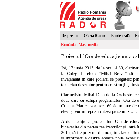
Despre noi
Oferta Rador
Istorie orală
R
România - Mass media
Proiectul `Ora de educaţie muzicală
Joi, 13 iunie 2013, de la ora 14.30, clarinet
la Colegiul Tehnic “Mihai Bravu” situat
învăţământ în care şcolarii se pregătesc pent
tehnician desenator pentru construcţii şi insta
Clarinetistul Mihai Dina de la Orchestrele
doua oară cu echipa programului `Ora de ed
Cristian Marica vor avea 60 de minute de d
elevi şi vor intrepreta câteva piese muzicale 
A doua ediţie a proiectului `Ora de educa
binevenite din partea realizatorilor şi intră
2013, să fie prezent, din nou, în clasele din 
şi informaţiile despre aceasta noua experien