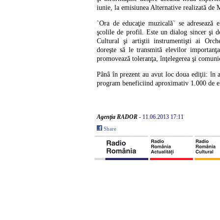
iunie, la emisiunea Alternative realizată de 
`Ora de educaţie muzicală` se adresează el
şcolile de profil. Este un dialog sincer şi 
Cultural şi artiştii instrumentişti ai Orc
doreşte să le transmită elevilor importanţ
promovează toleranţa, înţelegerea şi comuni
Pânâ în prezent au avut loc doua ediţii: în 
program beneficiind aproximativ 1.000 de ele
Agenţia RADOR
-
11.06.2013 17:11
Share