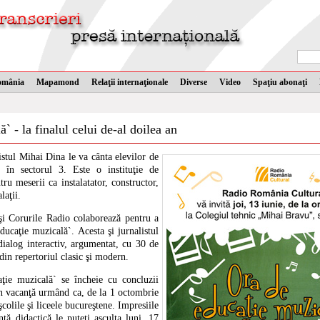
omânia
Mapamond
Relaţii internaţionale
Diverse
Video
Spaţiu abonaţi
` - la finalul celui de-al doilea an
istul Mihai Dina le va cânta elevilor de
 în sectorul 3. Este o instituţie de
ru meserii ca instalatator, constructor,
laţii.
 şi Corurile Radio colaborează pentru a
ucaţie muzicală`. Acesta şi jurnalistul
ialog interactiv, argumentat, cu 30 de
din repertoriul clasic şi modern.
ţie muzicală` se încheie cu concluzii
 în vacanţă urmând ca, de la 1 octombrie
şcolile şi liceele bucureştene. Impresiile
ţă didactică le puteţi asculta luni, 17