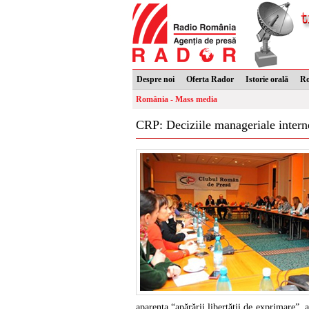
Despre noi
Oferta Rador
Istorie orală
R
România - Mass media
CRP: Deciziile manageriale intern
aparenţa “apărării libertăţii de exprimare”, a