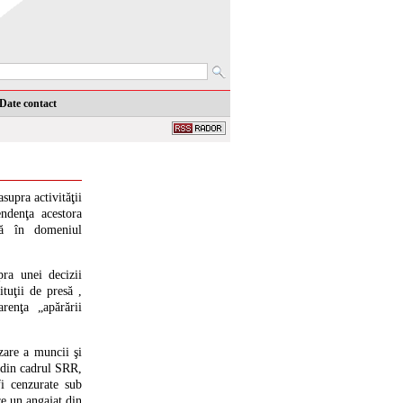
Date contact
upra activităţii
endenţa acestora
lă în domeniul
pra unei decizii
tuţii de presă ,
enţa „apărării
zare a muncii şi
v din cadrul SRR,
fi cenzurate sub
re un angajat din