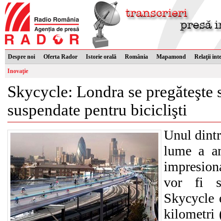
Despre noi
Oferta Rador
Istorie orală
România
Mapamond
Relaţii int
Inovaţie
Skycycle: Londra se pregăteşte s
suspendate pentru biciclişti
Unul dintr
lume a an
impresiona
vor fi s
Skycycle 
kilometri 