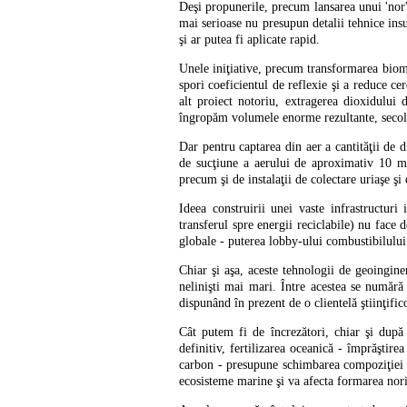
Deşi propunerile, precum lansarea unui 'nor' 
mai serioase nu presupun detalii tehnice insu
şi ar putea fi aplicate rapid.
Unele iniţiative, precum transformarea biomas
spori coeficientul de reflexie şi a reduce ce
alt proiect notoriu, extragerea dioxidului 
îngropăm volumele enorme rezultante, secol
Dar pentru captarea din aer a cantităţii de
de sucţiune a aerului de aproximativ 10 m
precum şi de instalaţii de colectare uriaşe şi
Ideea construirii unei vaste infrastructuri 
transferul spre energii reciclabile) nu face d
globale - puterea lobby-ului combustibilului f
Chiar şi aşa, aceste tehnologii de geoingine
nelinişti mai mari. Între acestea se numără 
dispunând în prezent de o clientelă ştiinţifi
Cât putem fi de încrezători, chiar şi după 
definitiv, fertilizarea oceanică - împrăştir
carbon - presupune schimbarea compoziţiei ch
ecosisteme marine şi va afecta formarea noril