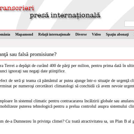
omânia
Mapamond
Relaţii internaţionale
Diverse
Video
Spaţiu abonaţi
anţă sau falsă promisiune?
a Terrei a depăşit de curând 400 de părţi per milion, pentru prima dată în ulti
nci ignoraţi sau negaţi date ştiinţifice.
efect de seră şi teama că pământul ar putea ajunge într-o situaţie de urgenţă c
eterminat pe numeroşi cercetători climatologi să conchidă că avem nevoie urgen
mploare în sistemul climatic pentru contracararea încălzirii globale sau anulare
 mobilizeze puterea tehnologică pentru a prelua controlul asupra sistemului cli
ăm de-a Dumnezeu în privinţa climei? Cu toată atractivitatea sa, un Plan B al 