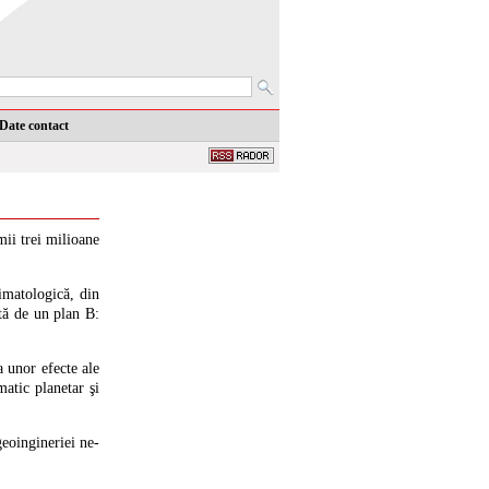
Date contact
mii trei milioane
limatologică, din
tă de un plan B:
a unor efecte ale
matic planetar şi
geoingineriei ne-