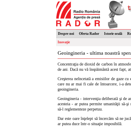
Despre noi
Oferta Rador
Istorie orală
R
Inovaţie
Geoingineria - ultima noastră sper
Concentraţia de dioxid de carbon în atmosfer
de ani. Dacă nu vă înspăimântă acest fapt, atu
Creşterea neîncetată a emisiilor de gaze cu 
care nu ar mai fi cale de întoarcere, i-a d
geoingineria.
Geoingineria - intervenţia deliberată şi de a
acesteia - ar putea permite umanităţii să-şi
să-l reglementeze perpetuu.
Dar este oare înţelept să încercăm să ne juc
ar putea duce într-o situaţie imposibilă.