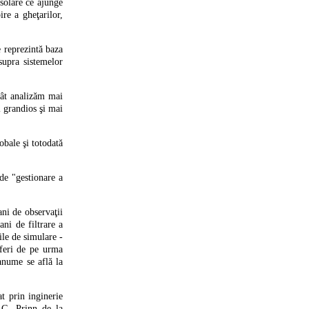
 solare ce ajunge
re a gheţarilor,
e reprezintă baza
asupra sistemelor
 cât analizăm mai
 grandios şi mai
obale şi totodată
 de "gestionare a
ani de observaţii
ani de filtrare a
ile de simulare -
uferi de pe urma
anume se află la
t prin inginerie
 G. Prinn de la