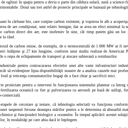
de oglinzi în spaţiu pentru a devia o parte din căldura solară, sună a science-fi
rmontabile. Două sau trei astfel de proiecte principale se bazează pe tehnologii
ei în cărbune bio, care conţine carbon rezistent, şi vopsirea în alb a acoperişu
rerea de aer condiţionat, sunt relativ benigne, dar ar avea un efect minimal la 
de carbon direct din aer, este inofensiv în sine, cât timp putem găsi un loc 
e la rând.
 dioxid de carbon emise, de exemplu, de o termocentrală de 1.000 MW ar fi nevo
etri înălţime şi 27 km lungime, conform unui studiu realizat de American P
 de o reţea de echipamente de transport şi stocare subterană a reziduurilor.
industriale pentru contracararea efectelor unei alte vaste infrastructuri indus
ecât să evidenţieze lipsa disponibilităţii noastre de a analiza cauzele mai profun
osil şi reticenţa consumatorilor bogaţi de a face chiar şi sacrificii mici.
rie proiectate pentru a interveni în funcţionarea sistemului planetar ca întreg
fertilizarea oceanică cu fier şi pulverizarea cu aerosoli pe bază de sulfaţi, fi
co-comercială.
etapele de cercetare şi testare, că tehnologia selectată va funcţiona conform 
ea unei suspensii feroase deasupra mărilor pentru a le determina să absoarbă m
imice şi funcţionării biologice a oceanelor. În timpul aplicării acestei soluţii
or, în modalităţi pe care abia dacă le înţelegem.