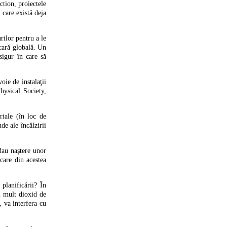
ction, proiectele
 care există deja
rilor pentru a le
scară globală. Un
sigur în care să
ie de instalaţii
hysical Society,
triale (în loc de
de ale încălzirii
 dau naştere unor
ecare din acestea
planificării? În
ai mult dioxid de
, va interfera cu