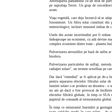
Anveloparea pământului cu un strat de partic
pe suprafaţa Terrei. Un grup de cercetători
acum.
Viaţa vegetală, care deja încearcă să se adap
fotosintezei. Un filtru solar constituit din
meteorologice, inclusiv musonul indian de ca
Unele din aceste incertitudini pot fi reduse
îndeaproape un ecosistem, cu atât devine ma
complex ecosistem dintre toate - planeta însă
Pulverizarea aerosolilor pe bază de sulfat ar
biosfera.
Pulverizarea particulelor de sulfaţi, metoda
radiaţiei solare", un termen orwellian pe car
Dar dacă "remediul" ar fi aplicat pe de-a în
pentru separarea efectelor filtrului solar de
luminii solare s-ar produce un dezastru - o s
nu am şti dacă a fost provocat de încălzire
efectelor filtrării globale, în timp ce SUA
pupitrul de comandă al termostatului global.
În timp ce entuziastul înarmării şi geoing
toate celelalte medii în care trăim - de