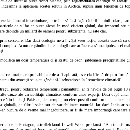
ule de sulfat ar putea răcori planeta, prin reglementarea cantităţii de radiaţii
 îndeamnă la aplicarea acestei soluţii în Arctica, supusă unui fenomen de topi
teze la climatul în schimbare, ar trebui să facă faţă scăderii luminii solare, car
 particule de sulfat ar putea răcori în mod eficient globul, dar impactul său 
re depinde un miliard de oameni pentru subzistenţă, nu este clar.
 prin cercetare. Dar dacă ecologia ne-a învăţat vreo lecţie, aceasta este că cu
i complex. Acum ne gândim la tehnologii care ar încerca să manipuleze cel mai
şi.
 modifica nu doar temperatura ci şi stratul de ozon, şabloanele precipitaţiilor gl
 cu cea mai mare probabilitate de a fi aplicată, este clasificată drept o formă
e unii din avocaţii săi s-au gândit să-l reîncadreze în "remediere climatică".
tregul pentru reducerea temperaturii pământului, ar fi nevoie de cel puţin 10 
 alte cauze ale variabilităţii climatice, conform unor experţi. Dacă după cinci 
ecetă în India şi Pakistan, de exemplu, un efect posibil conform unuia din studi
a globală, de filtrul solar sau de variabilitatea naturală. Iar dacă India ar s
 s-ar bucura de o vreme mai îngăduitoare, ar fi de mare importanţă care ţară 
ineriei de la Pentagon, astrofizicianul Lowell Wood proclamă: "Am transforma
 ce nu am face acelaşi lucru cu planeta?", un climatolog mai umil, Ronald