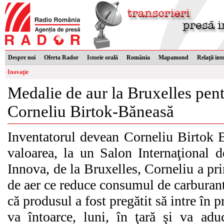
Despre noi
Oferta Rador
Istorie orală
România
Mapamond
Relaţii int
Inovaţie
Medalie de aur la Bruxelles pen
Corneliu Birtok-Băneasă
Inventatorul devean Corneliu Birtok B
valoarea, la un Salon Internaţional d
Innova, de la Bruxelles, Corneliu a pri
de aer ce reduce consumul de carburant
că produsul a fost pregătit să intre în p
va întoarce, luni, în ţară şi va adu