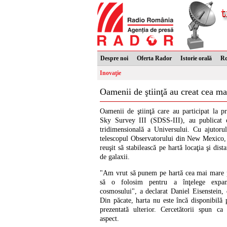
Despre noi
Oferta Rador
Istorie orală
R
Inovaţie
Oamenii de ştiinţă au creat cea m
Oamenii de ştiinţă care au participat la pr
Sky Survey III (SDSS-III), au publicat 
tridimensională a Universului. Cu ajutorul
telescopul Observatorului din New Mexico, 
reuşit să stabilească pe hartă locaţia şi dis
de galaxii.
"Am vrut să punem pe hartă cea mai mare p
să o folosim pentru a înţelege expans
cosmosului", a declarat Daniel Eisenstein, 
Din păcate, harta nu este încă disponibilă 
prezentată ulterior. Cercetătorii spun ca
aspect.