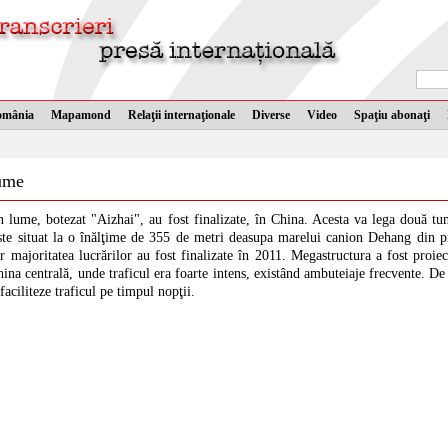
omânia
Mapamond
Relaţii internaţionale
Diverse
Video
Spaţiu abonaţi
lume
 lume, botezat "Aizhai", au fost finalizate, în China. Acesta va lega două tune
 este situat la o înălţime de 355 de metri deasupa marelui canion Dehang din 
r majoritatea lucrărilor au fost finalizate în 2011. Megastructura a fost proie
ina centrală, unde traficul era foarte intens, existând ambuteiaje frecvente. D
faciliteze traficul pe timpul nopţii.