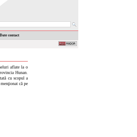
Date contact
luri aflate la o
provincia Hunan.
ctată cu scopul a
e menţionat că pe