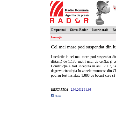
Despre noi
Oferta Rador
Istorie orală
R
Inovaţie
Cel mai mare pod suspendat din 
Lucrările la cel mai mare pod suspendat din
distanţă de 1.176 metri unul de celălat şi
Construcţia a fost începută în anul 2007, ia
degreva circulaţia în zonele muntoase din Ch
pod au fost instalate 1.888 de becuri care să 
KRSTARICA
-
2.04.2012 11:36
Share