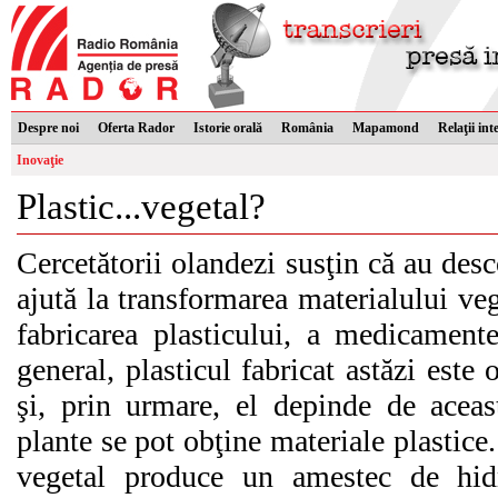
Despre noi
Oferta Rador
Istorie orală
România
Mapamond
Relaţii int
Inovaţie
Plastic...vegetal?
Cercetătorii olandezi susţin că au desco
ajută la transformarea materialului ve
fabricarea plasticului, a medicamente
general, plasticul fabricat astăzi este 
şi, prin urmare, el depinde de aceas
plante se pot obţine materiale plastice.
vegetal produce un amestec de hi