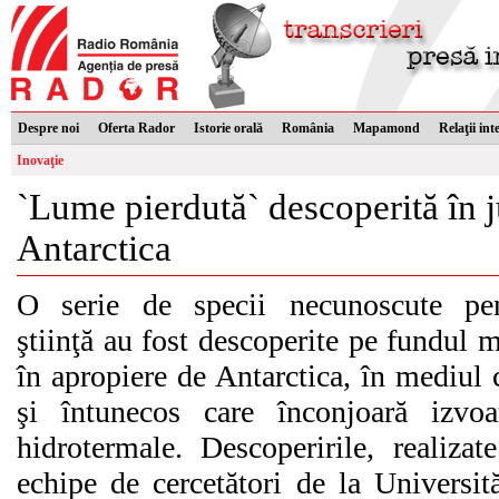
Despre noi
Oferta Rador
Istorie orală
România
Mapamond
Relaţii int
Inovaţie
`Lume pierdută` descoperită în j
Antarctica
O serie de specii necunoscute pe
ştiinţă au fost descoperite pe fundul m
în apropiere de Antarctica, în mediul 
şi întunecos care înconjoară izvoa
hidrotermale. Descoperirile, realizat
echipe de cercetători de la Universită