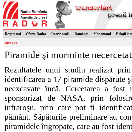
Despre noi
Oferta Rador
Istorie orală
România
Mapamond
Relaţii int
Inovaţie
Piramide şi morminte necercetate
Rezultatele unui studiu realizat prin
identificarea a 17 piramide dispărute
neexcavate încă. Cercetarea a fost r
sponsorizat de NASA, prin folosir
infraroşu, prin care pot fi identifica
pământ. Săpăturile preliminare au con
piramidele îngropate, care au fost identi