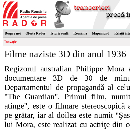
Despre noi
Oferta Rador
Istorie orală
România
Mapamond
Relaţii int
Inovaţie
Filme naziste 3D din anul 1936
Regizorul australian Philippe Mora 
documentare 3D de 30 de minute
Departamentul de propagandă al celui
"The Guardian". Primul film, numit 
atinge", este o filmare stereoscopică 
pe grătar, iar al doilea este numit "Şa
lui Mora, este realizat cu actriţe din