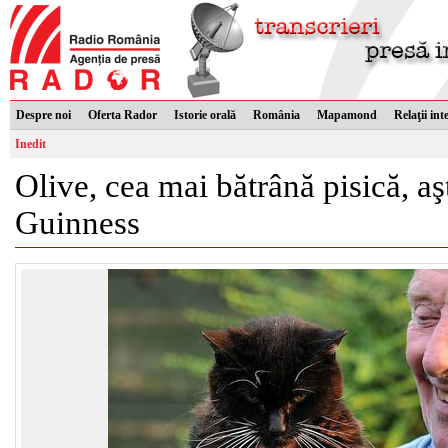
Despre noi
Oferta Rador
Istorie orală
România
Mapamond
Relaţii int
Inedit
Olive, cea mai bătrână pisică, 
Guinness