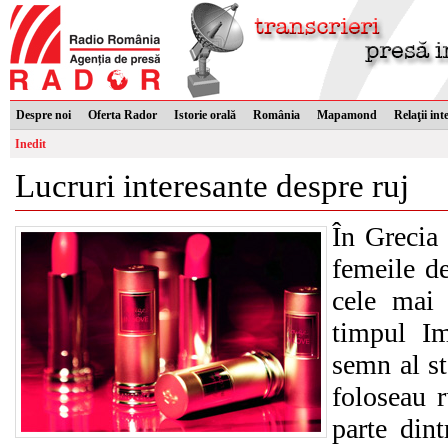
Despre noi
Oferta Rador
Istorie orală
România
Mapamond
Relaţii int
Inedit
Lucruri interesante despre ruj
În Grecia 
femeile d
cele mai 
timpul Im
semn al st
foloseau r
parte dint