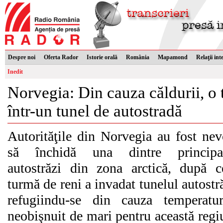
Despre noi
Oferta Rador
Istorie orală
România
Mapamond
Relaţii int
Inedit
Norvegia: Din cauza căldurii, o 
într-un tunel de autostradă
Autorităţile din Norvegia au fost nev
să închidă una dintre principal
autostrăzi din zona arctică, după 
turmă de reni a invadat tunelul autostră
refugiindu-se din cauza temperatur
neobişnuit de mari pentru această regi