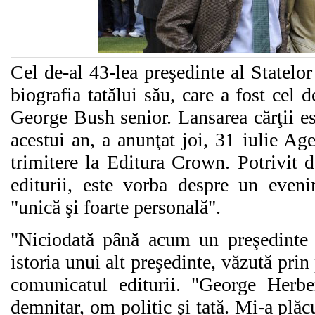
Cel de-al 43-lea preşedinte al Statelo
biografia tatălui său, care a fost cel 
George Bush senior. Lansarea cărţii es
acestui an, a anunţat joi, 31 iulie Ag
trimitere la Editura Crown. Potrivit d
editurii, este vorba despre un evenim
"unică şi foarte personală".
"Niciodată până acum un preşedinte nu
istoria unui alt preşedinte, văzută prin
comunicatul editurii. "George Her
demnitar, om politic şi tată. Mi-a plăcu