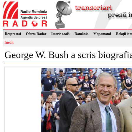
Despre noi
Oferta Rador
Istorie orală
România
Mapamond
Relaţii int
Inedit
George W. Bush a scris biografia