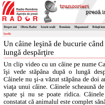
Despre noi
Oferta Rador
Istorie orală
România
Mapamond
Relaţii int
Inedit
Un câine leşină de bucurie când
lungă despărţire
Un clip video cu un câine pe nume Cas
îşi vede stăpâna după o lungă despăr
Câinele nu şi-a văzut stăpâna de doi a
viaţa unui câine. Câinele scheaună de
spate şi nu se poate ridica. Câinele
constatat că animalul este complet săn