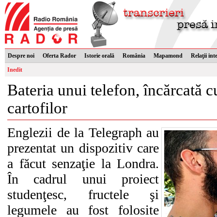
Despre noi
Oferta Rador
Istorie orală
România
Mapamond
Relaţii int
Inedit
Bateria unui telefon, încărcată c
cartofilor
Englezii de la Telegraph au
prezentat un dispozitiv care
a făcut senzaţie la Londra.
În cadrul unui proiect
studenţesc, fructele şi
legumele au fost folosite