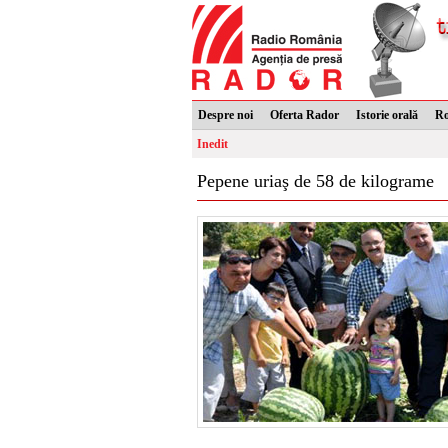
Despre noi
Oferta Rador
Istorie orală
R
Inedit
Pepene uriaş de 58 de kilograme