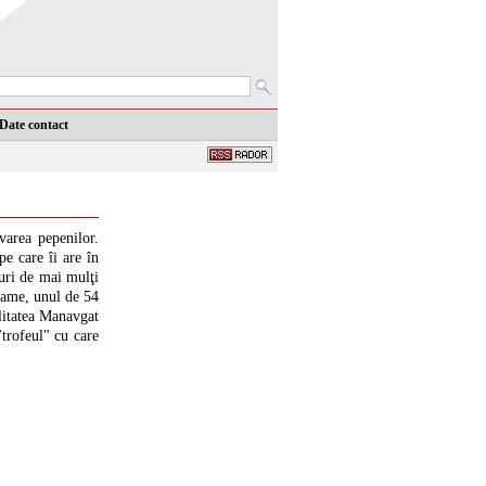
Date contact
varea pepenilor.
e care îi are în
uri de mai mulţi
rame, unul de 54
litatea Manavgat
trofeul" cu care