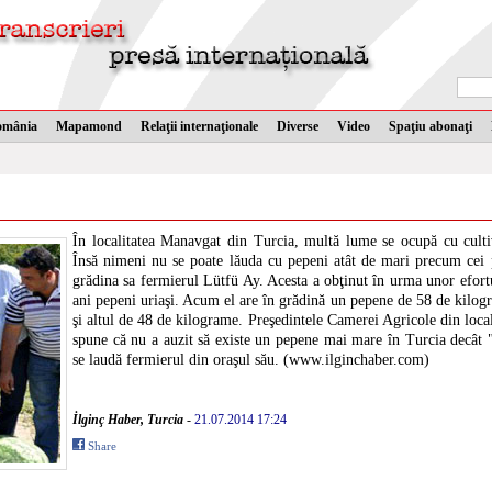
omânia
Mapamond
Relaţii internaţionale
Diverse
Video
Spaţiu abonaţi
În localitatea Manavgat din Turcia, multă lume se ocupă cu culti
Însă nimeni nu se poate lăuda cu pepeni atât de mari precum cei p
grădina sa fermierul Lütfü Ay. Acesta a obţinut în urma unor efort
ani pepeni uriaşi. Acum el are în grădină un pepene de 58 de kilog
şi altul de 48 de kilograme. Preşedintele Camerei Agricole din loca
spune că nu a auzit să existe un pepene mai mare în Turcia decât "
se laudă fermierul din oraşul său. (www.ilginchaber.com)
İlginç Haber, Turcia
-
21.07.2014 17:24
Share