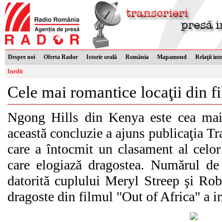
Despre noi
Oferta Rador
Istorie orală
România
Mapamond
Relaţii int
Inedit
Cele mai romantice locaţii din f
Ngong Hills din Kenya este cea mai 
această concluzie a ajuns publicaţia Tra
care a întocmit un clasament al celo
care elogiază dragostea. Numărul de 
datorită cuplului Meryl Streep şi Rob
dragoste din filmul "Out of Africa" a i