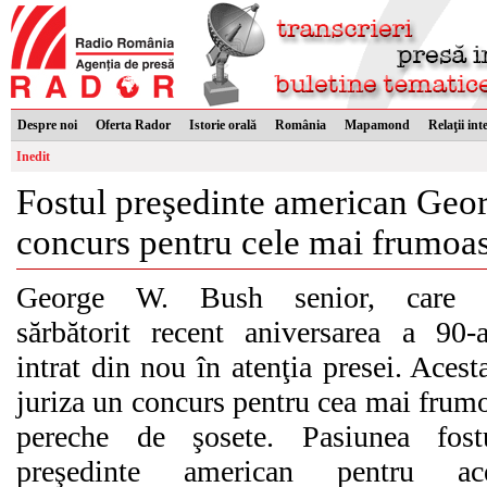
Despre noi
Oferta Rador
Istorie orală
România
Mapamond
Relaţii int
Inedit
Fostul preşedinte american Geor
concurs pentru cele mai frumoas
George W. Bush senior, care ş
sărbătorit recent aniversarea a 90-
intrat din nou în atenţia presei. Acest
juriza un concurs pentru cea mai frum
pereche de şosete. Pasiunea fost
preşedinte american pentru ace