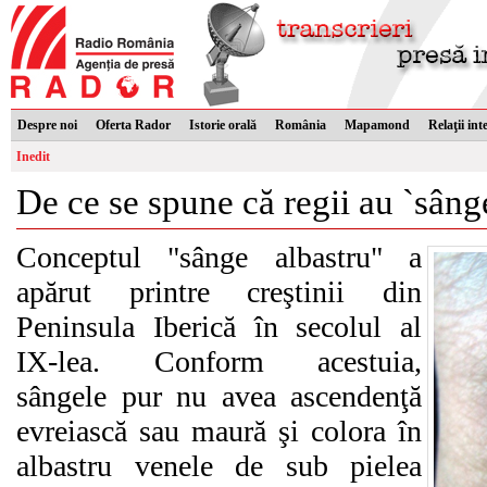
Despre noi
Oferta Rador
Istorie orală
România
Mapamond
Relaţii int
Inedit
De ce se spune că regii au `sâng
Conceptul "sânge albastru" a
apărut printre creştinii din
Peninsula Iberică în secolul al
IX-lea. Conform acestuia,
sângele pur nu avea ascendenţă
evreiască sau maură şi colora în
albastru venele de sub pielea