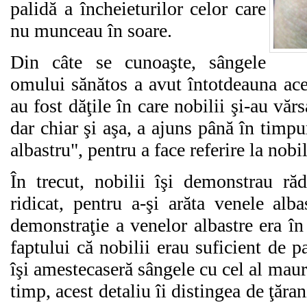
palidă a încheieturilor celor care
nu munceau în soare.
Din câte se cunoaşte, sângele
omului sănătos a avut întotdeauna ace
au fost dăţile în care nobilii şi-au văr
dar chiar şi aşa, a ajuns până în timp
albastru", pentru a face referire la nobil
În trecut, nobilii îşi demonstrau ră
ridicat, pentru a-şi arăta venele alb
demonstraţie a venelor albastre era î
faptului că nobilii erau suficient de 
îşi amestecaseră sângele cu cel al mauril
timp, acest detaliu îi distingea de ţăran