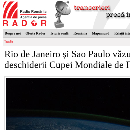
Despre noi
Oferta Rador
Istorie orală
România
Mapamond
Relaţii int
Inedit
Rio de Janeiro și Sao Paulo văzut
deschiderii Cupei Mondiale de 