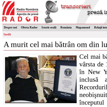
Despre noi
Oferta Rador
Istorie orală
România
Mapamond
Relaţii int
Inedit
A murit cel mai bătrân om din 
Cel mai bă
vârsta de 
în New Yo
inclusă
Recorduril
neobişnuit
începutu