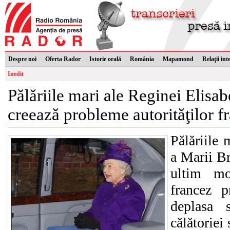
Despre noi
Oferta Rador
Istorie orală
România
Mapamond
Relaţii int
Inedit
Pălăriile mari ale Reginei Elisabe
creează probleme autorităţilor f
Pălăriile 
a Marii Br
ultim mo
francez 
deplasa 
călătoriei