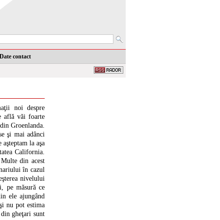
Date contact
aţii noi despre
e află văi foarte
i din Groenlanda.
se şi mai adânci
e aşteptam la aşa
atea California.
 Multe din acest
nariului în cazul
eşterea nivelului
ni, pe măsură ce
din ele ajungând
eşi nu pot estima
 din gheţari sunt