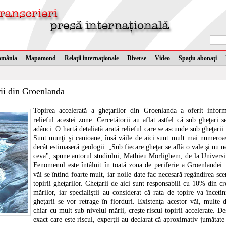
omânia
Mapamond
Relaţii internaţionale
Diverse
Video
Spaţiu abonaţi
rii din Groenlanda
Topirea accelerată a gheţarilor din Groenlanda a oferit inform
relieful acestei zone. Cercetătorii au aflat astfel că sub gheţari s
adânci. O hartă detaliată arată relieful care se ascunde sub gheţari
Sunt munţi şi canioane, însă văile de aici sunt mult mai numeroa
decât estimaseră geologii. „Sub fiecare gheţar se află o vale şi nu n
ceva", spune autorul studiului, Mathieu Morlighem, de la Universit
Fenomenul este întâlnit în toată zona de periferie a Groenlandei.
văi se întind foarte mult, iar noile date fac necesară regândirea sce
topirii gheţarilor. Gheţarii de aici sunt responsabili cu 10% din cr
mărilor, iar specialiştii au considerat că rata de topire va înceti
gheţarii se vor retrage în fiorduri. Existenţa acestor văi, multe 
chiar cu mult sub nivelul mării, creşte riscul topirii accelerate. D
exact care este riscul, experţii au declarat că aproximativ jumătate