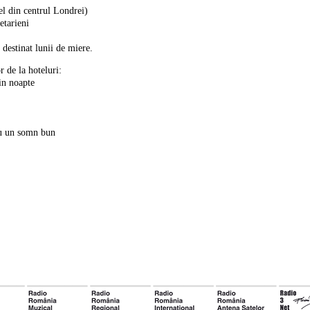
el din centrul Londrei)
etarieni
destinat lunii de miere.
or de la hoteluri:
in noapte
tru un somn bun