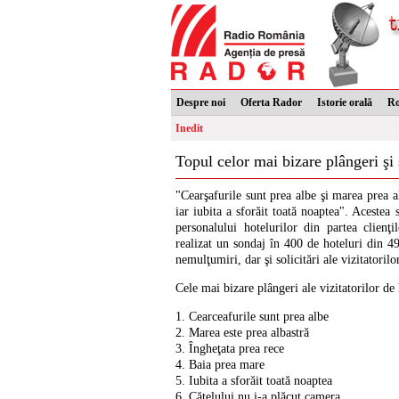
Despre noi
Oferta Rador
Istorie orală
R
Inedit
Topul celor mai bizare plângeri şi s
"Cearşafurile sunt prea albe şi marea prea al
iar iubita a sforăit toată noaptea". Acestea 
personalului hotelurilor din partea clienţ
realizat un sondaj în 400 de hoteluri din 49 
nemulţumiri, dar şi solicitări ale vizitatorilor
Cele mai bizare plângeri ale vizitatorilor de 
1. Cearceafurile sunt prea albe
2. Marea este prea albastră
3. Îngheţata prea rece
4. Baia prea mare
5. Iubita a sforăit toată noaptea
6. Căţelului nu i-a plăcut camera