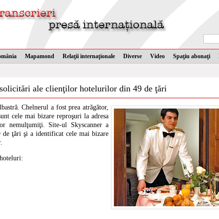
omânia
Mapamond
Relaţii internaţionale
Diverse
Video
Spaţiu abonaţi
olicitări ale clienţilor hotelurilor din 49 de ţări
bastră. Chelnerul a fost prea atrăgător,
sunt cele mai bizare reproşuri la adresa
ilor nemulţumiţi. Site-ul Skyscanner a
de ţări şi a identificat cele mai bizare
.
hoteluri: