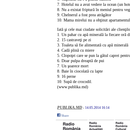
7. Hotelul nu a avut vedere la ocean (un hot
8. Nu a existat friptură în meniul pentru veg
9. Chelnerul a fost prea atrăgător
10. Mama mirelui nu a obţinut apartamentul 
Iată şi cele mai ciudate solicitări ale clienţil
1. Un pahar cu apă minerală la fiecare oră d
2. 15 castraveţi pe zi
3. Toaleta să fie alimentată cu apă minerală
4. Cadă plină cu miere
5. Clopoţei care se pun la gâtul caprei pen
6. Doar pulpa dreaptă de pui
7. Un şoarece mort
8. Baie în ciocolată cu lapte
9. 16 perne
10. Supă de crocodil.
(www.publika.md)
PUBLIKA.MD
-
14.05.2014 16:14
Share