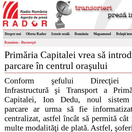
Despre noi
Oferta Rador
Istorie orală
România
Mapamond
Relaţii int
România - Bucureşti
Primăria Capitalei vrea să intro
parcare în centrul oraşului
Conform şefului Direcţiei
Infrastructură şi Transport a Primă
Capitalei, Ion Dedu, noul sistem
parcare ar urma să fie informatiza
centralizat, astfel încât să permită cât
multe modalităţi de plată. Astfel, şoferi