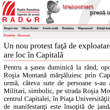
Despre noi
Oferta Rador
Istorie orală
România
Mapamond
Relaţii int
România - Bucureşti
Un nou protest faţă de exploata
are loc în Capitală
Pentru a şasea duminică la rând, opo
Roşia Montană mărşăluiesc prin Capi
urmă, câteva sute de persoane s-au a
Militari, simbolic, pe strada Roşia Mo
centrul Capitalei, în Piaţa Universităţi
de manifestanţi este însoţită de jand