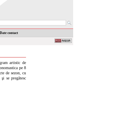
Date contact
gram artistic de
u onomastica pe 8
ucte de sezon, cu
 şi se pregătesc