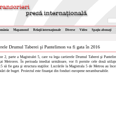
omânia
Mapamond
Relaţii internaţionale
Diverse
Video
Spaţiu abonaţi
erele Drumul Taberei şi Pantelimon va fi gata în 2016
 2, parte a Magistralei 5, care va lega cartierele Drumul Taberei şi Pantelim
ţat Metrorex. În perioada imediat următoare, vor fi pornite cele două utilaj
5 să fie gata şi structura staţiilor. Lucrările la Magistrala 5 de Metrou au înc
ustări de buget. Proiectul este finanţat din fonduri europene nerambursabile.