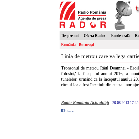
Despre noi
Oferta Rador
Istorie orală
R
România - Bucureşti
Linia de metrou care va lega carti
Tronsonul de metrou Râul Doamnei - Eroilor
folosinţă la începutul anului 2016, a anun
tunelelor, urmând ca la începutul anului 201
ritmul lor a fost încetinit din cauza unor aj
Radio România Actualităţi
-
20.08.2013 17:25
Share