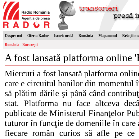
Despre noi
Oferta Rador
Istorie orală
România
Mapamond
Relaţii int
România - Bucureşti
A fost lansată platforma online '
Miercuri a fost lansată platforma online
care e circuitul banilor din momentul 
să plătim dările şi până când contribuţ
stat. Platforma nu face altceva decâ
publicate de Ministerul Finanţelor Publ
tuturor în funcţie de domeniile în care a
fiecare român curios să afle pe ce s