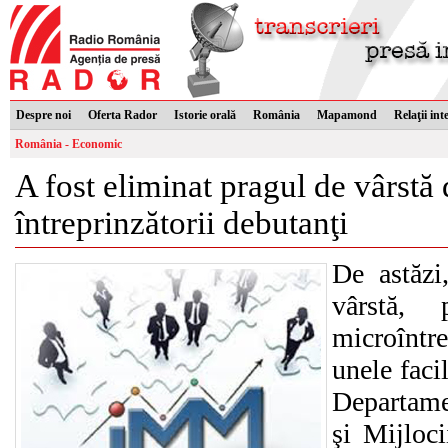
Despre noi
Oferta Rador
Istorie orală
România
Mapamond
Relaţii int
România - Economic
A fost eliminat pragul de vârstă 
întreprinzătorii debutanţi
De astăzi
vârstă,
microîntr
unele faci
Departamen
şi Mijloc