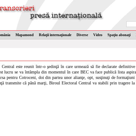
omânia
Mapamond
Relaţii internaţionale
Diverse
Video
Spaţiu abonaţi
Central este reunit într-o şedinţă în care urmează să fie declarate definitive 
est lucru se va întâmpla din momentul în care BEC va face publică lista aspiran
rsa pentru Cotroceni, doi din partea unor alianţe, opt, susţinuţi de formaţiuni 
ă transmite că până marţi, Biroul Electoral Central va stabili prin tragere la