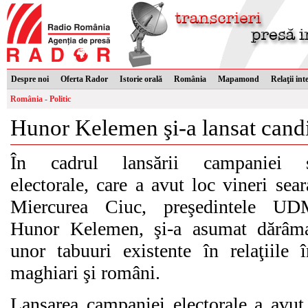
Despre noi
Oferta Rador
Istorie orală
România
Mapamond
Relaţii int
România - Politic
Hunor Kelemen şi-a lansat candi
În cadrul lansării campaniei s
electorale, care a avut loc vineri sear
Miercurea Ciuc, preşedintele UD
Hunor Kelemen, şi-a asumat dărâm
unor tabuuri existente în relaţiile î
maghiari şi români.
Lansarea campaniei electorale a avut