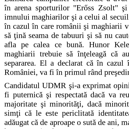
în arena sporturilor "Erőss Zsolt" şi
imnului maghiarilor şi a celui al secu
în cazul în care românii şi maghiarii v
să ţină seama de tabuuri şi să nu cau
afla pe calea ce bună. Hunor Kel
maghiarii trebuie să înţeleagă că 
separarea. El a declarat că în cazul 
României, va fi în primul rând preşedi
Candidatul UDMR şi-a exprimat opini
fi puternică şi respectată dacă va reu
majoritate şi minorităţi, dacă minorit
simţi că le este periclitată identit
adăugat că de aproape o sută de ani, m