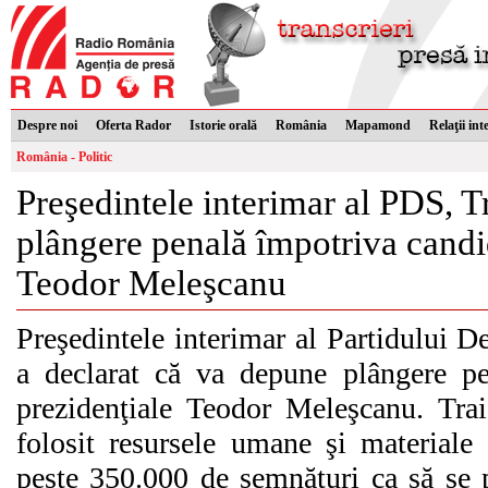
Despre noi
Oferta Rador
Istorie orală
România
Mapamond
Relaţii int
România - Politic
Preşedintele interimar al PDS, 
plângere penală împotriva candid
Teodor Meleşcanu
Preşedintele interimar al Partidului D
a declarat că va depune plângere pe
prezidenţiale Teodor Meleşcanu. Tra
folosit resursele umane şi materiale 
peste 350.000 de semnături ca să se p