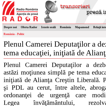
Despre noi
Oferta Rador
Istorie orală
România
Mapamond
Relaţii int
România - Politic
Plenul Camerei Deputaţilor a de
tema educaţiei, iniţiată de Alian
Plenul Camerei Deputaţilor a dezb
astăzi moţiunea simplă pe tema educa
iniţiată de Alianţa Creştin Liberală.
şi PDL au cerut, între altele, abrog
ordonanţei de urgenţă care modif
Legea învăţământului, rezolva