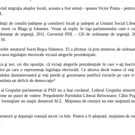
ind migraţia aleşilor locali, aceasta a fost emisă - spunea Victor Ponta - pentru
SL.
inţii de consilii judeţene şi consilierii locali şi judeţeni ai Uniunii Social Liber
 trezit cu Blaga şi Iohannis. Vreau să explic în faţa parlamentului cum e c
onanţe de urgenţă, 2011, Guvernul PDL - 126 de ordonanţe de urgenţă, 20
 56.
rbit senatorul Sorin Roşca Stănescu. El a afirmat că prin emiterea de ordonan
carea legislaţiei electorale viciază alegerile prezidenţiale.
 ca şi noi, cei din opoziţie, că viciaţi alegerile prezidenţiale în care v-aţi înscr
ice pe care o reprezentaţi legislaţia electorală. Ce altceva decât teama că veţi
tidului dumneavoastră şi veţi pierde şi guvernarea justifică riscurile pe care v
România un deficit de democraţie?
 al Grupului parlamentar al PSD nu a luat cuvântul. Liderul Grupului minorită
prime un punct de vedere. Preşedintele Partidului Liberal Reformator, Călin Po
ei formaţiuni nu susţin demersul ACL. Moţiunea de cenzură nu este susţinută 
atorii şi deputaţii votează secret cu bile. Pentru a fi adoptată, moţiunea de c
.