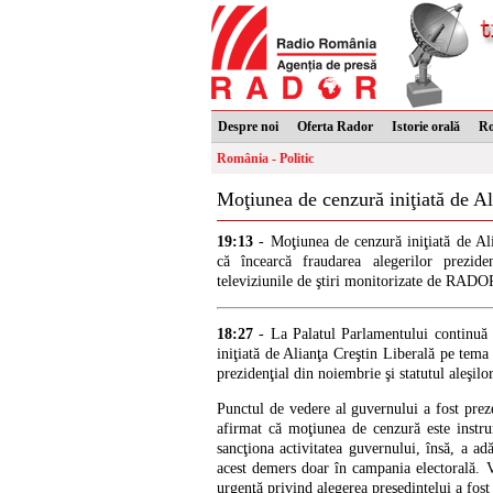
Despre noi
Oferta Rador
Istorie orală
R
România - Politic
Moţiunea de cenzură iniţiată de Al
19:13
- Moţiunea de cenzură iniţiată de Al
că încearcă fraudarea alegerilor prezide
televiziunile de ştiri monitorizate de RADO
18:27
- La Palatul Parlamentului continuă 
iniţiată de Alianţa Creştin Liberală pe tema 
prezidenţial din noiembrie şi statutul aleşilor
Punctul de vedere al guvernului a fost prez
afirmat că moţiunea de cenzură este instru
sancţiona activitatea guvernului, însă, a ad
acest demers doar în campania electorală. 
urgenţă privind alegerea preşedintelui a fost