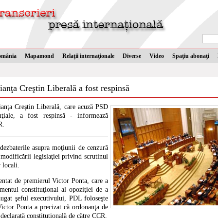
omânia
Mapamond
Relaţii internaţionale
Diverse
Video
Spaţiu abonaţi
ianţa Creştin Liberală a fost respinsă
ianţa Creştin Liberală, care acuză PSD
nţiale, a fost respinsă - informează
R.
dezbaterile asupra moţiunii de cenzură
modificării legislaţiei privind scrutinul
 locali.
entat de premierul Victor Ponta, care a
mentul constituţional al opoziţiei de a
ăugat şeful executivului, PDL foloseşte
Victor Ponta a precizat că ordonanţa de
 declarată constituţională de către CCR.