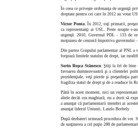
În ceea ce priveşte ordonanţa de urgenţă priv
dreptate pentru cei care în 2012 au votat U
Victor Ponta
: În 2012, toţi primarii, preşed
ca reprezentanţi ai USL. Peste noapte s-au
urgenţă: 2010, Guvernul PDL - 133 de ord
moţiunea de cenzură împotriva guvernului -
Din partea Grupului parlamentar al PNL a vo
forţează limitele statului de drept, iar modifi
Sorin Roşca Stănescu
: Ştiţi la fel de bine
favoarea dumneavoastră şi a clientelei polit
prezidenţiale, veţi pierde şi preşedinţia par
fragiliza statul de drept şi de a readuce în 
Până în acest moment, nici un reprezentant
altele decât cea maghiară, nu a dorit să ex
a anunţat că parlamentarii membri ai acest
anunţat liderul Uniunii, Laszlo Borbely.
După dezbateri urmează procedura de vot. Sen
de susţinerea a cel puţin 288 de parlamentari