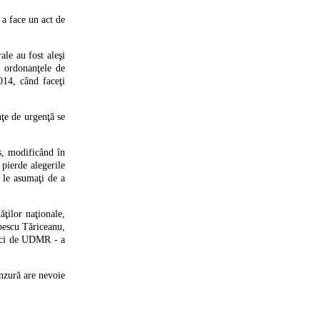
 a face un act de
ale au fost aleşi
u ordonanţele de
14, când faceţi
ţe de urgenţă se
is, modificând în
 pierde alegerile
i le asumaţi de a
ţilor naţionale,
pescu Tăriceanu,
nici de UDMR - a
enzură are nevoie