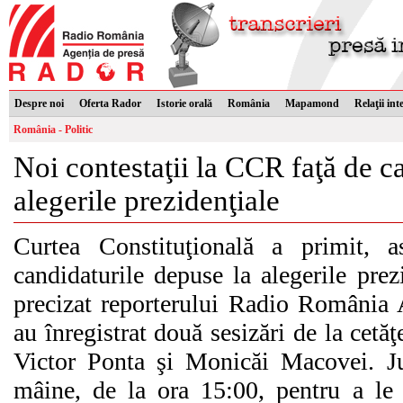
Despre noi
Oferta Rador
Istorie orală
România
Mapamond
Relaţii int
România - Politic
Noi contestaţii la CCR faţă de c
alegerile prezidenţiale
Curtea Constituţională a primit, as
candidaturile depuse la alegerile prezi
precizat reporterului Radio România 
au înregistrat două sesizări de la cetăţ
Victor Ponta şi Monicăi Macovei. Jud
mâine, de la ora 15:00, pentru a le 