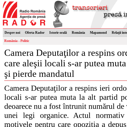
Despre noi
Oferta Rador
Istorie orală
România
Mapamond
Relaţii int
România - Politic
Camera Deputaţilor a respins or
care aleşii locali s-ar putea muta 
şi pierde mandatul
Camera Deputaţilor a respins ieri ordo
locali s-ar putea muta la alt partid p
deoarece nu a fost întrunit numărul de
unei legi organice. Actul normativ 
motivele pentru care opoziţia a depu