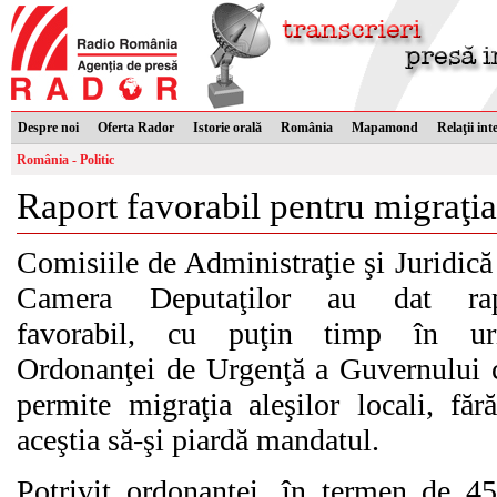
Despre noi
Oferta Rador
Istorie orală
România
Mapamond
Relaţii int
România - Politic
Raport favorabil pentru migraţia 
Comisiile de Administraţie şi Juridică
Camera Deputaţilor au dat rap
favorabil, cu puţin timp în ur
Ordonanţei de Urgenţă a Guvernului 
permite migraţia aleşilor locali, făr
aceştia să-şi piardă mandatul.
Potrivit ordonanţei, în termen de 4