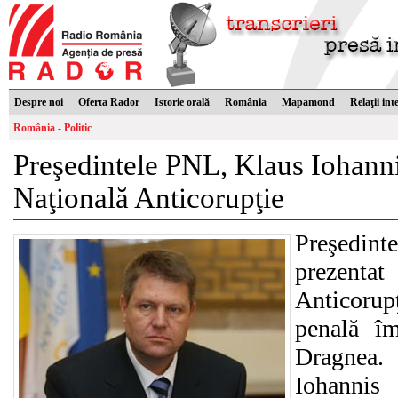
Despre noi
Oferta Rador
Istorie orală
România
Mapamond
Relaţii int
România - Politic
Preşedintele PNL, Klaus Iohannis
Naţională Anticorupţie
Preşedint
prezent
Anticorupţ
penală îm
Dragnea.
Iohannis